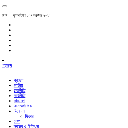
ঢাকা
বৃহস্পতিবার , ২৭ অক্টোবর ২০২২
প্রচ্ছদ
প্রচ্ছদ
জাতীয়
রাজনীতি
অর্থনীতি
সারাদেশ
আন্তর্জাতিক
বিনোদন
ফিচার
খেলা
স্বাস্থ্য ও চিকিৎসা