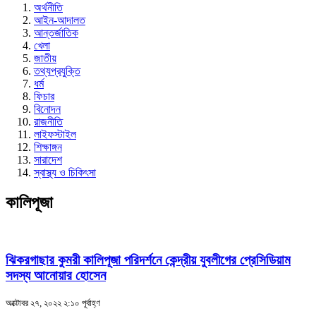
অর্থনীতি
আইন-আদালত
আন্তর্জাতিক
খেলা
জাতীয়
তথ্যপ্রযুক্তি
ধর্ম
ফিচার
বিনোদন
রাজনীতি
লাইফস্টাইল
শিক্ষাঙ্গন
সারাদেশ
স্বাস্থ্য ও চিকিৎসা
কালিপূজা
ঝিকরগাছার কুমরী কালিপূজা পরিদর্শনে কেন্দ্রীয় যুবলীগের প্রেসিডিয়াম
সদস্য আনোয়ার হোসেন
অক্টোবর ২৭, ২০২২ ২:১০ পূর্বাহ্ণ