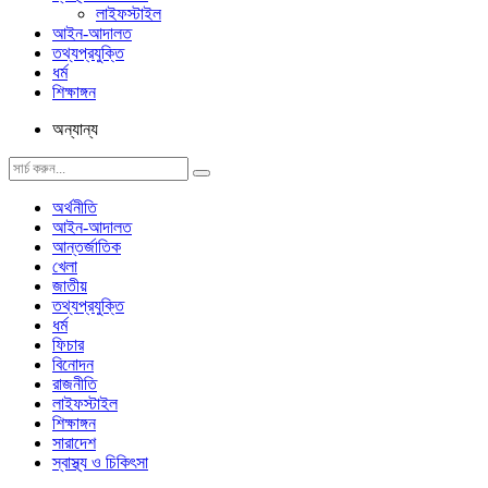
লাইফস্টাইল
আইন-আদালত
তথ্যপ্রযুক্তি
ধর্ম
শিক্ষাঙ্গন
অন্যান্য
অর্থনীতি
আইন-আদালত
আন্তর্জাতিক
খেলা
জাতীয়
তথ্যপ্রযুক্তি
ধর্ম
ফিচার
বিনোদন
রাজনীতি
লাইফস্টাইল
শিক্ষাঙ্গন
সারাদেশ
স্বাস্থ্য ও চিকিৎসা