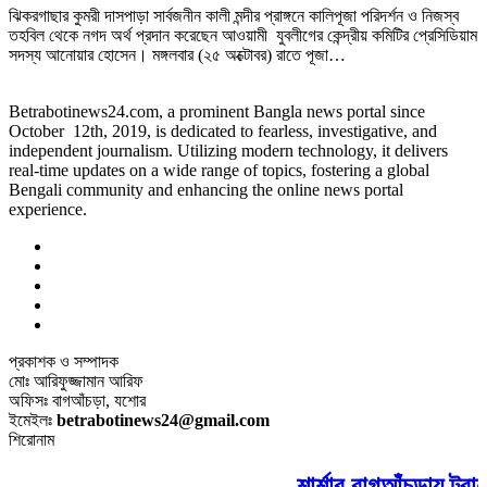
ঝিকরগাছার কুমরী দাসপাড়া সার্বজনীন কালী মন্দীর প্রাঙ্গনে কালিপূজা পরিদর্শন ও নিজস্ব
তহবিল থেকে নগদ অর্থ প্রদান করেছেন আওয়ামী যুবলীগের কেন্দ্রীয় কমিটির প্রেসিডিয়াম
সদস্য আনোয়ার হোসেন। মঙ্গলবার (২৫ অক্টোবর) রাতে পূজা…
Betrabotinews24.com, a prominent Bangla news portal since
October 12th, 2019, is dedicated to fearless, investigative, and
independent journalism. Utilizing modern technology, it delivers
real-time updates on a wide range of topics, fostering a global
Bengali community and enhancing the online news portal
experience.
প্রকাশক ও সম্পাদক
মোঃ আরিফুজ্জামান আরিফ
অফিসঃ বাগআঁচড়া, যশোর
ইমেইলঃ
betrabotinews24@gmail.com
শিরোনাম
শার্শার বাগআঁচড়ায় ট্রা