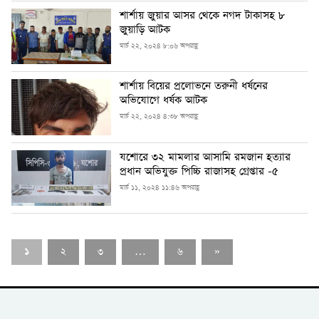
শার্শায় জুয়ার আসর থেকে নগদ টাকাসহ ৮
জুয়াড়ি আটক
মার্চ ২২, ২০২৪ ৮:০৬ অপরাহ্ণ
শার্শায় বিয়ের প্রলোভনে তরুনী ধর্ষনের
অভিযোগে ধর্ষক আটক
মার্চ ২২, ২০২৪ ৪:৩৮ অপরাহ্ণ
যশোরে ৩২ মামলার আসামি রমজান হত্যার
প্রধান অভিযুক্ত পিচ্চি রাজাসহ গ্রেপ্তার -৫
মার্চ ১১, ২০২৪ ১১:৪৬ অপরাহ্ণ
১
২
৩
…
৬
»