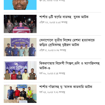
জুন ১০, ২০২৪ ৭:২৪ অপরাহ্ণ
শার্শায় ৬টি স্বর্ণের বারসহ যুবক আটক
এপ্রিল ২২, ২০২৪ ৬:০৫ অপরাহ্ণ
বেনাপোলে তৃতীয় লিঙ্গের রেশমা হত্যাকান্ডে
জড়িত প্রেমিকসহ দুইজন আটক
এপ্রিল ৫, ২০২৪ ৮:৩৮ অপরাহ্ণ
ঝিকরগাছায় বিদেশী পিস্তল,গুলি ও ম্যাগজিনসহ
আটক-৩
মার্চ ৩০, ২০২৪ ৫:১৪ অপরাহ্ণ
শার্শায় গাঁজাসহ দু ‘মাদক কারবারি আটক
মার্চ ২৪, ২০২৪ ৭:৩১ অপরাহ্ণ