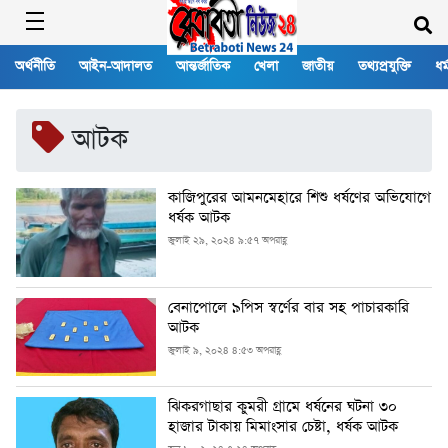
অর্থনীতি
আইন-আদালত
আন্তর্জাতিক
খেলা
জাতীয়
তথ্যপ্রযুক্তি
ধর্
আটক
কাজিপুরের আমনমেহারে শিশু ধর্ষণের অভিযোগে
ধর্ষক আটক
জুলাই ২৯, ২০২৪ ৯:৫৭ অপরাহ্ণ
বেনাপোলে ৯পিস স্বর্ণের বার সহ পাচারকারি
আটক
জুলাই ৯, ২০২৪ ৪:৫৩ অপরাহ্ণ
ঝিকরগাছার কুমরী গ্রামে ধর্ষনের ঘটনা ৩০
হাজার টাকায় মিমাংসার চেষ্টা, ধর্ষক আটক