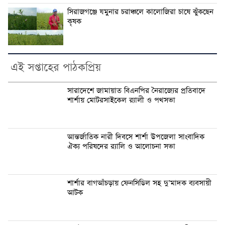
সিরাজগঞ্জে যমুনার চরাঞ্চলে কালোজিরা চাষে ঝুঁকছেন
কৃষক
এই সপ্তাহের পাঠকপ্রিয়
সারাদেশে জামায়াত বিএনপির নৈরাজ্যের প্রতিবাদে
শার্শায় মোটরসাইকেল র‍্যালী ও পথসভা
আন্তর্জাতিক নারী দিবসে শার্শা উপজেলা সাংবাদিক
ঐক্য পরিষদের র‍্যালি ও আলোচনা সভা
শার্শার বাগআঁচড়ায় ফেনসিডিল সহ দু’মাদক ব্যবসায়ী
আটক