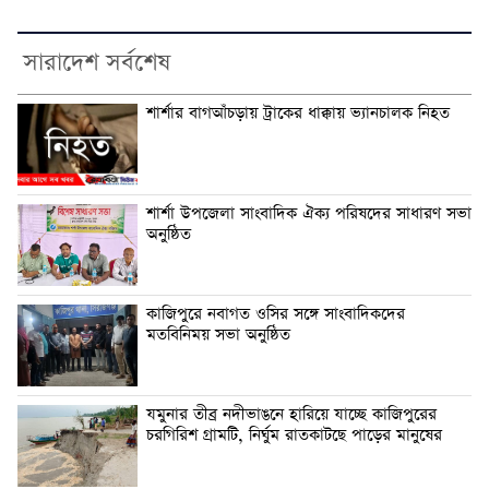
সারাদেশ সর্বশেষ
শার্শার বাগআঁচড়ায় ট্রাকের ধাক্কায় ভ্যানচালক নিহত
শার্শা উপজেলা সাংবাদিক ঐক্য পরিষদের সাধারণ সভা
অনুষ্ঠিত
কাজিপুরে নবাগত ওসির সঙ্গে সাংবাদিকদের
মতবিনিময় সভা অনুষ্ঠিত
যমুনার তীব্র নদীভাঙনে হারিয়ে যাচ্ছে কাজিপুরের
চরগিরিশ গ্রামটি, নির্ঘুম রাতকাটছে পাড়ের মানুষের