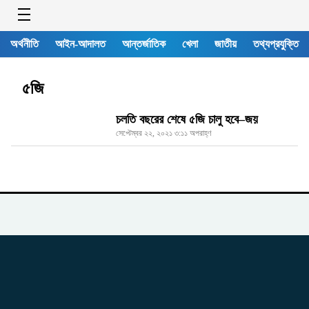
অর্থনীতি
আইন-আদালত
আন্তর্জাতিক
খেলা
জাতীয়
তথ্যপ্রযুক্তি
৫জি
চলতি বছরের শেষে ৫জি চালু হবে–জয়
সেপ্টেম্বর ২২, ২০২১ ৩:১১ অপরাহ্ণ