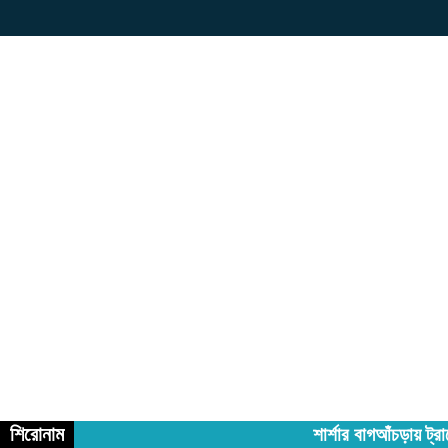
শিরোনাম
শার্শার বাগআঁচড়ায় ট্র