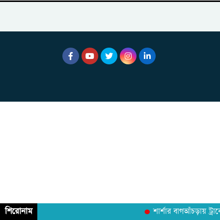
শিরোনাম
শার্শার বাগআঁচড়ায় ট্রা