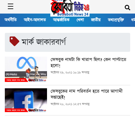
অর্থনীতি
আইন-আদালত
আন্তর্জাতিক
খেলা
জাতীয়
তথ্যপ্রযুক্তি
ধর্
মার্ক জাকারবার্গ
ফেসবুক নামটা কি খারাপ ছিল? কেন পাল্টাতে
হলো!
অক্টোবর ২৯, ২০২১ ১০:১৯ অপরাহ্ণ
ফেসবুকের নাম পরিবর্তন হতে পারে আগামী
সপ্তাহেই!
অক্টোবর ২০, ২০২১ ১২:৫৭ অপরাহ্ণ