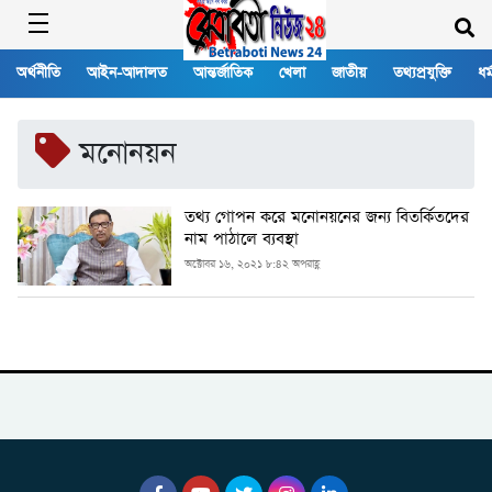
অর্থনীতি
আইন-আদালত
আন্তর্জাতিক
খেলা
জাতীয়
তথ্যপ্রযুক্তি
ধর্
মনোনয়ন
তথ্য গোপন করে মনোনয়নের জন্য বিতর্কিতদের
নাম পাঠালে ব্যবস্থা
অক্টোবর ১৬, ২০২১ ৮:৪২ অপরাহ্ণ