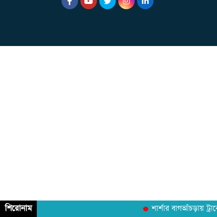
শিরোনাম
শার্শার বাগআঁচড়ায় ট্রা