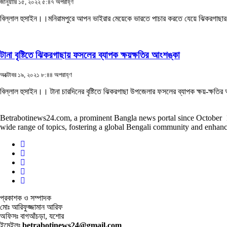
জানুয়ারি ১৫, ২০২২ ৫:৪৭ অপরাহ্ণ
বিল্লাল হুসাইন।।মনিরামপুরে আপন ভাইরার মেয়েকে ভারতে পাচার করতে যেয়ে ঝিকরগাছার ব
টানা বৃষ্টিতে ঝিকরগাছায় ফসলের ব্যাপক ক্ষয়ক্ষতির আংশঙ্কা
অক্টোবর ১৯, ২০২১ ৮:৪৪ অপরাহ্ণ
বিল্লাল হুসাইন।। টানা চারদিনের বৃষ্টিতে ঝিকরগাছা উপজেলার ফসলের ব্যাপক ক্ষয়-ক্ষতির
Betrabotinews24.com, a prominent Bangla news portal since October 12th
wide range of topics, fostering a global Bengali community and enhanc
প্রকাশক ও সম্পাদক
মোঃ আরিফুজ্জামান আরিফ
অফিসঃ বাগআঁচড়া, যশোর
ইমেইলঃ
betrabotinews24@gmail.com