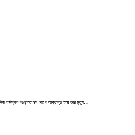
িজ কর্মস্থল বগুড়াতে হৃদ রোগে আক্রান্ত হয়ে তার মৃত্যু…