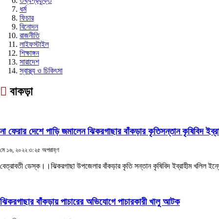
তথ্যপ্রযুক্তি
ধর্ম
ফিচার
বিনোদন
রাজনীতি
লাইফস্টাইল
শিক্ষাঙ্গন
সারাদেশ
স্বাস্থ্য ও চিকিৎসা
বাকড়া
না ফেরার দেশে পাড়ি জমালেন ঝিকরগাছার বাঁকড়ার কৃতিসন্তান কৃষিবিদ ইব্
মে ১৬, ২০২২ ৩:২৫ অপরাহ্ণ
বেত্রাবতী ডেস্ক।।ঝিকরগাছা উপজেলার বাঁকড়ার কৃতি সন্তান কৃষিবিদ ইব্রাহীম খলিল ইন্
ঝিকরগাছার বাঁকড়ায় পাচারের অভিযোগে পাচারকারী খালু আটক