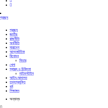
প্রচ্ছদ
প্রচ্ছদ
জাতীয়
রাজনীতি
অর্থনীতি
সারাদেশ
আন্তর্জাতিক
বিনোদন
ফিচার
খেলা
স্বাস্থ্য ও চিকিৎসা
লাইফস্টাইল
আইন-আদালত
তথ্যপ্রযুক্তি
ধর্ম
শিক্ষাঙ্গন
অন্যান্য