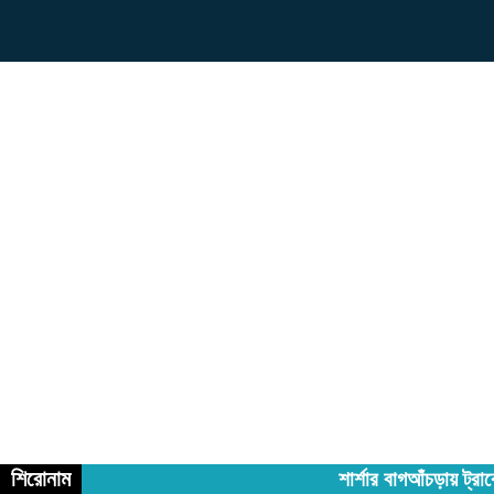
শিরোনাম
শার্শার বাগআঁচড়ায় ট্রা