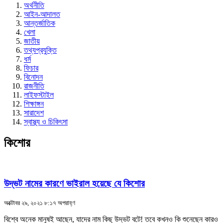
অর্থনীতি
আইন-আদালত
আন্তর্জাতিক
খেলা
জাতীয়
তথ্যপ্রযুক্তি
ধর্ম
ফিচার
বিনোদন
রাজনীতি
লাইফস্টাইল
শিক্ষাঙ্গন
সারাদেশ
স্বাস্থ্য ও চিকিৎসা
কিশোর
উদ্ভট নামের কারণে ভাইরাল হয়েছে যে কিশোর
অক্টোবর ২৯, ২০২১ ৮:১৭ অপরাহ্ণ
বিশ্বে অনেক মানুষই আছেন, যাদের নাম কিছু উদ্ভট বটে! তবে কখনও কি শুনেছেন কারও