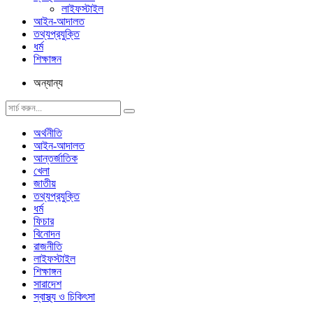
লাইফস্টাইল
আইন-আদালত
তথ্যপ্রযুক্তি
ধর্ম
শিক্ষাঙ্গন
অন্যান্য
অর্থনীতি
আইন-আদালত
আন্তর্জাতিক
খেলা
জাতীয়
তথ্যপ্রযুক্তি
ধর্ম
ফিচার
বিনোদন
রাজনীতি
লাইফস্টাইল
শিক্ষাঙ্গন
সারাদেশ
স্বাস্থ্য ও চিকিৎসা