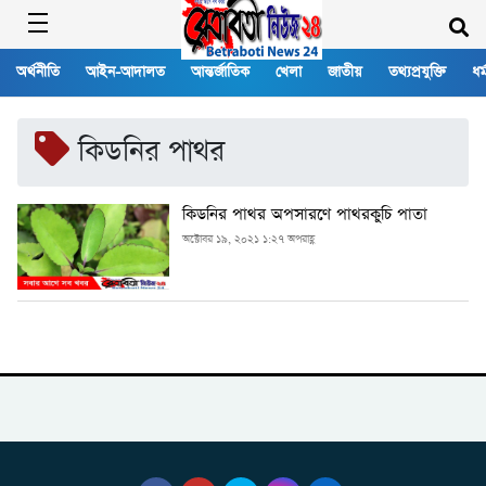
অর্থনীতি
আইন-আদালত
আন্তর্জাতিক
খেলা
জাতীয়
তথ্যপ্রযুক্তি
ধর্
কিডনির পাথর
কিডনির পাথর অপসারণে পাথরকুচি পাতা
অক্টোবর ১৯, ২০২১ ১:২৭ অপরাহ্ণ