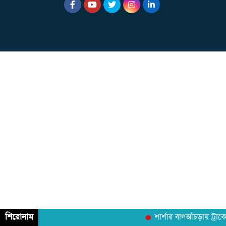
শিরোনাম
শার্শার বাগআঁচড়ায় ট্রাক