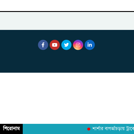
শিরোনাম
শার্শার বাগআঁচড়ায় ট্রাক