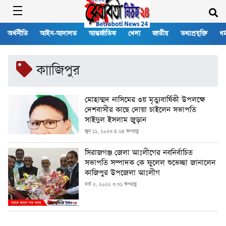
অর্থনীতি
আইন-আদালত
আন্তর্জাতিক
খেলা
জাতীয়
তথ্যপ্রযুক্তি
ধর্
কাাজিপুর
মোহাম্মদ নাসিমের ৩য় মৃত্যুবার্ষিকী উপলক্ষে
দেশবাসীর কাছে দোয়া চাইলেন সভাপতি
সাইদুল ইসলাম জুড়ান
জুন ১১, ২০২৩ ৪:২৪ অপরাহ্ণ
সিরাজগঞ্জ জেলা আঃলীগের নবনির্বাচিত
সভাপতি সম্পাদক কে ফুলেল শুভেচ্ছা জানালেন
কাজিপুর উপজেলা আঃলীগ
মার্চ ২, ২০২২ ৩:৩১ অপরাহ্ণ