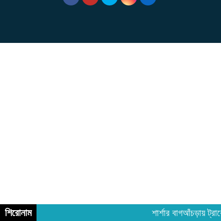
শিরোনাম
শার্শার বাগআঁচড়ায় ট্র