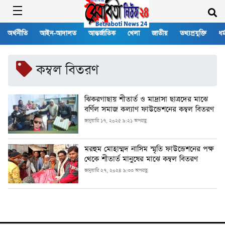
অর্থনীতি
আইন-আদালত
আন্তর্জাতিক
খেলা
জাতীয়
তথ্যপ্রযুক্তি
ধর্
কম্বল বিতরণ
ঝিকরগাছায় শীতার্ত ও মাদ্রাসা ছাত্রদের মাঝে
বর্ণিল সমাজ কল্যাণ ফাউন্ডেশনের কম্বল বিতরণ
জানুয়ারি ১৭, ২০২৫ ৯:২১ অপরাহ্ণ
মরহুম মোহাম্মদ নাসিম স্মৃতি ফাউন্ডেশনের পক্ষ
থেকে শীতার্ত মানুষের মাঝে কম্বল বিতরণ
জানুয়ারি ২৭, ২০২৪ ৯:৩৩ অপরাহ্ণ