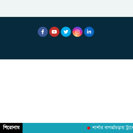
শিরোনাম
শার্শার বাগআঁচড়ায় ট্রা