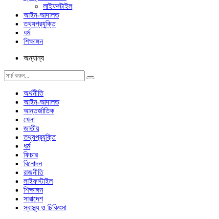
লাইফস্টাইল
আইন-আদালত
তথ্যপ্রযুক্তি
ধর্ম
শিক্ষাঙ্গন
অন্যান্য
অর্থনীতি
আইন-আদালত
আন্তর্জাতিক
খেলা
জাতীয়
তথ্যপ্রযুক্তি
ধর্ম
ফিচার
বিনোদন
রাজনীতি
লাইফস্টাইল
শিক্ষাঙ্গন
সারাদেশ
স্বাস্থ্য ও চিকিৎসা