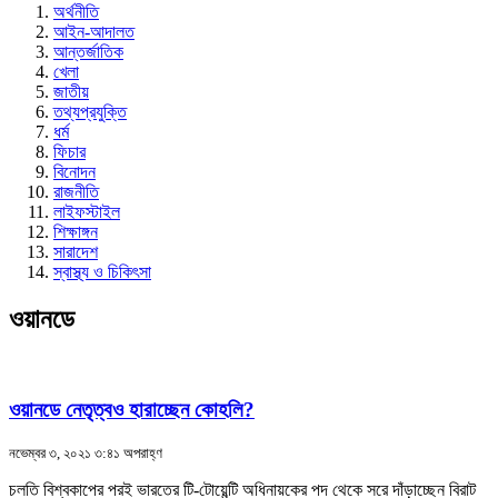
অর্থনীতি
আইন-আদালত
আন্তর্জাতিক
খেলা
জাতীয়
তথ্যপ্রযুক্তি
ধর্ম
ফিচার
বিনোদন
রাজনীতি
লাইফস্টাইল
শিক্ষাঙ্গন
সারাদেশ
স্বাস্থ্য ও চিকিৎসা
ওয়ানডে
ওয়ানডে নেতৃত্বও হারাচ্ছেন কোহলি?
নভেম্বর ৩, ২০২১ ৩:৪১ অপরাহ্ণ
চলতি বিশ্বকাপের পরই ভারতের টি-টোয়েন্টি অধিনায়কের পদ থেকে সরে দাঁড়াচ্ছেন বিরাট