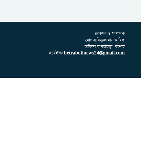
প্রকাশক ও সম্পাদক
মোঃ আরিফুজ্জামান আরিফ
অফিসঃ বাগআঁচড়া, যশোর
ইমেইলঃ
betrabotinews24@gmail.com