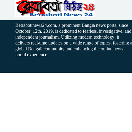
Betrabotinews24.com, a prominent Bangla news portal since
October 12th, 2019, is dedicated to fearless, investigative, and
independent journalism. Utilizing modern technology, it
delivers real-time updates on a wide range of topics, fostering 
global Bengali community and enhancing the online news
portal experience.