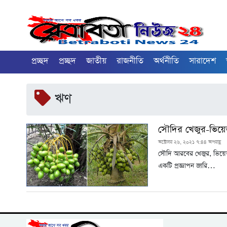
প্রচ্ছদ
প্রচ্ছদ
জাতীয়
রাজনীতি
অর্থনীতি
সারাদেশ
ঋণ
সৌদির খেজুর-ভিয়ে
অক্টোবর ২৬, ২০২১ ৭:৪৪ অপরাহ্ণ
সৌদি আরবের খেজুর, ভিয়েতন
একটি প্রজ্ঞাপন জারি…