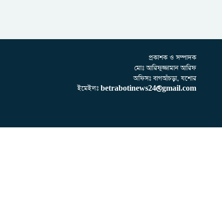
প্রকাশক ও সম্পাদক
মোঃ আরিফুজ্জামান আরিফ
অফিসঃ বাগআঁচড়া, যশোর
ইমেইলঃ
betrabotinews24@gmail.com