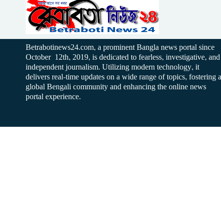
Betrabotinews24.com, a prominent Bangla news portal since
October 12th, 2019, is dedicated to fearless, investigative, and
independent journalism. Utilizing modern technology, it
delivers real-time updates on a wide range of topics, fostering 
global Bengali community and enhancing the online news
portal experience.