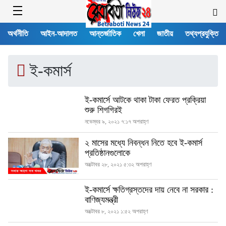
অর্থনীতি
আইন-আদালত
আন্তর্জাতিক
খেলা
জাতীয়
তথ্যপ্রযুক্তি
ই-কমার্স
ই-কমার্সে আটকে থাকা টাকা ফেরত প্রক্রিয়া
শুরু শিগগিরই
নভেম্বর ৯, ২০২১ ৭:১৭ অপরাহ্ণ
২ মাসের মধ্যে নিবন্ধন নিতে হবে ই-কমার্স
প্রতিষ্ঠানগুলোকে
অক্টোবর ২৮, ২০২১ ৫:৩২ অপরাহ্ণ
ই-কমার্সে ক্ষতিগ্রস্তদের দায় নেবে না সরকার :
বাণিজ্যমন্ত্রী
অক্টোবর ৮, ২০২১ ১:৫২ অপরাহ্ণ