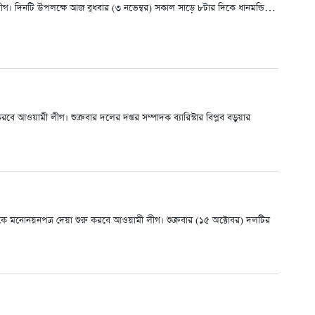
মী লীগ। দিনটি উপলক্ষে আজ বুধবার (৩ নভেম্বর) সকাল সাড়ে ৮টার দিকে ধানমন্ডি…
য়ামী লীগ। শুক্রবার দলের দপ্তর সম্পাদক ব্যারিস্টার বিপ্লব বড়ুয়ার
থেকে মনোনয়নপত্র দেয়া শুরু করবে আওয়ামী লীগ। শুক্রবার (১৫ অক্টোবর) দলটির