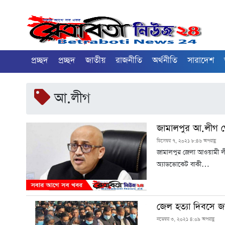
প্রচ্ছদ
প্রচ্ছদ
জাতীয়
রাজনীতি
অর্থনীতি
সারাদেশ
আ.লীগ
জামালপুর আ.লীগ থে
ডিসেম্বর ৭, ২০২১ ৮:৪৬ অপরাহ্ণ
জামালপুর জেলা আওয়ামী লী
অ্যাডভোকেট বাকী…
জেল হত্যা দিবসে জা
নভেম্বর ৩, ২০২১ ৪:০৯ অপরাহ্ণ