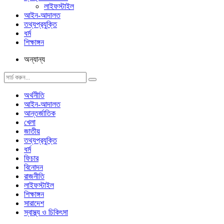
লাইফস্টাইল
আইন-আদালত
তথ্যপ্রযুক্তি
ধর্ম
শিক্ষাঙ্গন
অন্যান্য
অর্থনীতি
আইন-আদালত
আন্তর্জাতিক
খেলা
জাতীয়
তথ্যপ্রযুক্তি
ধর্ম
ফিচার
বিনোদন
রাজনীতি
লাইফস্টাইল
শিক্ষাঙ্গন
সারাদেশ
স্বাস্থ্য ও চিকিৎসা