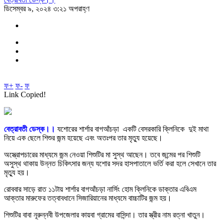
ডিসেম্বর ৯, ২০২৪ ৩:২১ অপরাহ্ণ
ফ+
ফ-
ফ
Link Copied!
বেত্রাবতী ডেস্ক।।
যশোরের শার্শার বাগআঁচড়া একটি বেসরকারি ক্লিনিকে দুই মাথা
নিয়ে এক ছেলে শিশুর জন্ম হয়েছে এবং অতঃপর তার মৃত্যু হয়েছে।
অস্ত্রোপচারের মাধ্যমে জন্ম নেওয়া শিশুটির মা সুস্থ আছেন। তবে জন্মের পর শিশুটি
অসুস্থ থাকায় উন্নত চিকিৎসার জন্য যশোর সদর হাসপাতালে ভর্তি করা হলে সেখানে তার
মৃত্যু হয়।
রোববার সাড়ে রাত ১১টায় শার্শার বাগআঁচড়া নার্সিং হোম ক্লিনিকে ডাক্তার এবিএম
আক্তার মারুফের তত্বাবধানে সিজারিয়ানের মাধ্যমে বাচ্চাটির জন্ম হয়।
শিশুটির বাবা নূরুন্নবী উপজেলার কায়বা গ্রামের বাসিন্দা। তার স্ত্রীর নাম রত্না খাতুন।