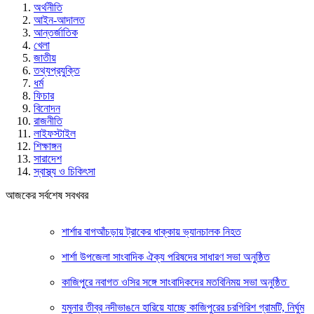
অর্থনীতি
আইন-আদালত
আন্তর্জাতিক
খেলা
জাতীয়
তথ্যপ্রযুক্তি
ধর্ম
ফিচার
বিনোদন
রাজনীতি
লাইফস্টাইল
শিক্ষাঙ্গন
সারাদেশ
স্বাস্থ্য ও চিকিৎসা
আজকের সর্বশেষ সবখবর
শার্শার বাগআঁচড়ায় ট্রাকের ধাক্কায় ভ্যানচালক নিহত
শার্শা উপজেলা সাংবাদিক ঐক্য পরিষদের সাধারণ সভা অনুষ্ঠিত
কাজিপুরে নবাগত ওসির সঙ্গে সাংবাদিকদের মতবিনিময় সভা অনুষ্ঠিত
যমুনার তীব্র নদীভাঙনে হারিয়ে যাচ্ছে কাজিপুরের চরগিরিশ গ্রামটি, নির্ঘুম