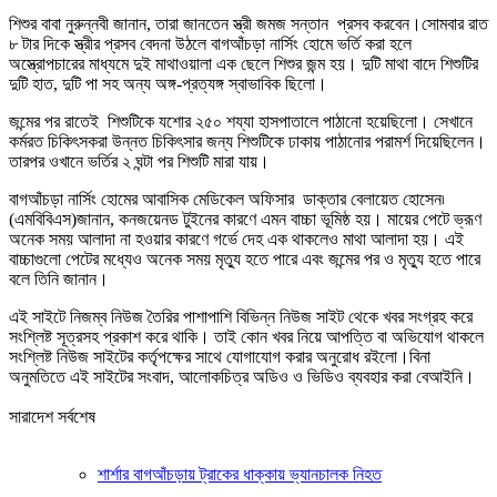
শিশুর বাবা নুরুন্নবী জানান, তারা জানতেন স্ত্রী জমজ সন্তান প্রসব করবেন।সোমবার রাত
৮ টার দিকে স্ত্রীর প্রসব বেদনা উঠলে বাগআঁচড়া নার্সিং হোমে ভর্তি করা হলে
অস্ত্রোপচারের মাধ্যমে দুই মাথাওয়ালা এক ছেলে শিশুর জন্ম হয়। দুটি মাথা বাদে শিশুটির
দুটি হাত, দুটি পা সহ অন্য অঙ্গ-প্রত্যঙ্গ স্বাভাবিক ছিলো।
জন্মের পর রাতেই শিশুটিকে যশোর ২৫০ শয্যা হাসপাতালে পাঠানো হয়েছিলো। সেখানে
কর্মরত চিকিৎসকরা উন্নত চিকিৎসার জন্য শিশুটিকে ঢাকায় পাঠানোর পরামর্শ দিয়েছিলেন।
তারপর ওখানে ভর্তির ২ ঘন্টা পর শিশুটি মারা যায়।
বাগআঁচড়া নার্সিং হোমের আবাসিক মেডিকেল অফিসার ডাক্তার বেলায়েত হোসেন৷
(এমবিবিএস)জানান, কনজয়েনড টুইনের কারণে এমন বাচ্চা ভূমিষ্ঠ হয়। মায়ের পেটে ভ্রূণ
অনেক সময় আলাদা না হওয়ার কারণে গর্ভে দেহ এক থাকলেও মাথা আলাদা হয়। এই
বাচ্চাগুলো পেটের মধ্যেও অনেক সময় মৃত্যু হতে পারে এবং জন্মের পর ও মৃত্যু হতে পারে
বলে তিনি জানান।
এই সাইটে নিজম্ব নিউজ তৈরির পাশাপাশি বিভিন্ন নিউজ সাইট থেকে খবর সংগ্রহ করে
সংশ্লিষ্ট সূত্রসহ প্রকাশ করে থাকি। তাই কোন খবর নিয়ে আপত্তি বা অভিযোগ থাকলে
সংশ্লিষ্ট নিউজ সাইটের কর্তৃপক্ষের সাথে যোগাযোগ করার অনুরোধ রইলো।বিনা
অনুমতিতে এই সাইটের সংবাদ, আলোকচিত্র অডিও ও ভিডিও ব্যবহার করা বেআইনি।
সারাদেশ সর্বশেষ
শার্শার বাগআঁচড়ায় ট্রাকের ধাক্কায় ভ্যানচালক নিহত