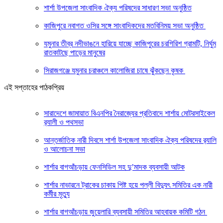
শার্শা উপজেলা সাংবাদিক ঐক্য পরিষদের সাধারণ সভা অনুষ্ঠিত
কাজিপুরে নবাগত ওসির সঙ্গে সাংবাদিকদের মতবিনিময় সভা অনুষ্ঠিত
যমুনার তীব্র নদীভাঙনে হারিয়ে যাচ্ছে কাজিপুরের চরগিরিশ গ্রামটি, নির্ঘুম
রাতকাটছে পাড়ের মানুষের
সিরাজগঞ্জে যমুনার চরাঞ্চলে কালোজিরা চাষে ঝুঁকছেন কৃষক
এই সপ্তাহের পাঠকপ্রিয়
সারাদেশে জামায়াত বিএনপির নৈরাজ্যের প্রতিবাদে শার্শায় মোটরসাইকেল
র‍্যালী ও পথসভা
আন্তর্জাতিক নারী দিবসে শার্শা উপজেলা সাংবাদিক ঐক্য পরিষদের র‍্যালি
ও আলোচনা সভা
শার্শার বাগআঁচড়ায় ফেনসিডিল সহ দু’মাদক ব্যবসায়ী আটক
শার্শার নাভারনে ট্রাকের চাকায় পিষ্ট হয়ে পল্লী বিদ্যুৎ সমিতির এক নারী
কর্মীর মৃত্যু
শার্শার বাগআঁচড়ায় জুয়েলারি ব্যবসায়ী সমিতির আহবায়ক কমিটি গঠন