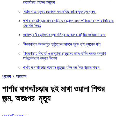
রাতকাটছে পাড়ের মানুষের
সিরাজগঞ্জে যমুনার চরাঞ্চলে কালোজিরা চাষে ঝুঁকছেন কৃষক
শার্শার বাগআঁচড়ায় বাবার বাড়িতে বেড়াতে এসে পরিবহনের চাপায় পিষ্ট হয়ে
এক নারী নিহত
কাজিপুরে বীর মুক্তিযোদ্ধা খলিলুর রহমানকে রাষ্ট্রীয় মর্যাদায় দাফন
ঝিকরগাছার শংকরপুরে দুর্বৃত্তের আগুনে পুড়ে ছাই কৃষকের ধান
ঝিকরগাছায় শীতার্ত ও মাদ্রাসা ছাত্রদের মাঝে বর্ণিল সমাজ কল্যাণ
ফাউন্ডেশনের কম্বল বিতরণ
শার্শার বাগআঁচড়ায় প্রবাসে মৃত্যুর ৭দিন পর নিজ গ্রামে দাফন
প্রচ্ছদ
/
সারাদেশ
শার্শার বাগআঁচড়ায় দুই মাথা ওয়ালা শিশুর
জন্ম, অতঃপর মৃত্যু
বেত্রাবতী ডেস্ক।।