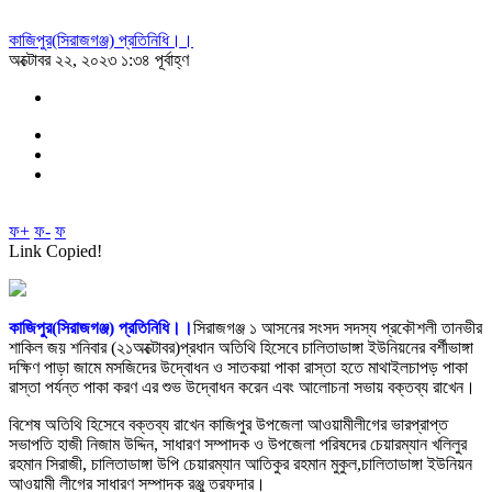
কাজিপুর(সিরাজগঞ্জ) প্রতিনিধি।।
অক্টোবর ২২, ২০২৩ ১:৩৪ পূর্বাহ্ণ
ফ+
ফ-
ফ
Link Copied!
কাজিপুর(সিরাজগঞ্জ) প্রতিনিধি।।
সিরাজগঞ্জ ১ আসনের সংসদ সদস্য প্রকৌশলী তানভীর
শাকিল জয় শনিবার (২১অক্টোবর)প্রধান অতিথি হিসেবে চালিতাডাঙ্গা ইউনিয়নের বর্শীভাঙ্গা
দক্ষিণ পাড়া জামে মসজিদের উদ্বোধন ও সাতকয়া পাকা রাস্তা হতে মাথাইলচাপড় পাকা
রাস্তা পর্যন্ত পাকা করণ এর শুভ উদ্বোধন করেন এবং আলোচনা সভায় বক্তব্য রাখেন।
বিশেষ অতিথি হিসেবে বক্তব্য রাখেন কাজিপুর উপজেলা আওয়ামীলীগের ভারপ্রাপ্ত
সভাপতি হাজী নিজাম উদ্দিন, সাধারণ সম্পাদক ও উপজেলা পরিষদের চেয়ারম্যান খলিলুর
রহমান সিরাজী, চালিতাডাঙ্গা উপি চেয়ারম্যান আতিকুর রহমান মুকুল,চালিতাডাঙ্গা ইউনিয়ন
আওয়ামী লীগের সাধারণ সম্পাদক রঞ্জু তরফদার।