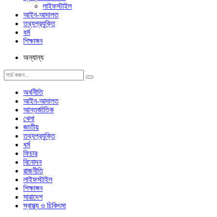
লাইফস্টাইল
আইন-আদালত
তথ্যপ্রযুক্তি
ধর্ম
শিক্ষাঙ্গন
অন্যান্য
অর্থনীতি
আইন-আদালত
আন্তর্জাতিক
খেলা
জাতীয়
তথ্যপ্রযুক্তি
ধর্ম
ফিচার
বিনোদন
রাজনীতি
লাইফস্টাইল
শিক্ষাঙ্গন
সারাদেশ
স্বাস্থ্য ও চিকিৎসা