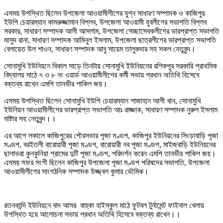
এসময় উপস্থিত ছিলেন উপজেলা আওয়ামীলীগের যুগ্ন সাধারণ সম্পাদক ও কাজিপুর
ইউপি চেয়ারম্যান কামরুজ্জামান বিপ্লব, উপজেলা আওয়ামী যুবলীগের সভাপতি বিপ্লব
সরকার, সাধারণ সম্পাদক আলী আসলাম, উপজেলা সেচ্ছাসেবকলীগের ভারপ্রাপ্ত সভাপতি
মাসুদ রানা, সাধারণ সম্পাদক আমিনুল ইসলাম, উপজেলা ছাত্রলীগের ভারপ্রাপ্ত সভাপতি
বেলায়েত উল শাওন, সাধারণ সম্পাদক আবু সায়েম তালুকদার সহ সকল নেতৃবৃন্দ।
সোনামুখি ইউনিয়নে বিকাল সাড়ে তিনটায় সোনামুখি ইউনিয়নের রশিকপুর সরকারি প্রাথমিক
বিদ্যালয় মাঠে ৭ ও ৮ নং ওয়ার্ড আওয়ামীলীগের কর্মী সভায় প্রধান অতিথি হিসেবে
বক্তব্য রাখেন এমপি তানভীর শাকিল জয়।
এসময় উপস্থিত ছিলেন সোনামুখি ইউপি চেয়ারম্যান শাজাহান আলী খান, সোনামুখি
ইউনিয়ন আওয়ামীলীগের ভারপ্রাপ্ত সভাপতি আঃ রাজ্জাক, সাধারণ সম্পাদক নুরুল ইসলাম
মাষ্টার সহ নেতৃবৃন্দ।।
এর আগে সকালে কাজিপুরের পৌরসভার পূজা মণ্ডপ, কাজিপুর ইউনিয়নের সিংড়াবাড়ি পূজা
মণ্ডপ, বরইতলী বারোয়ারী পূজা মণ্ডপ, বারোয়ারী নব পূজা মণ্ডপ, মাইজবাড়ি ইউনিয়নের
ছালাভরা কুনকুনিয়া গ্রামের দুটি পূজা মণ্ডপ, পরিদর্শন করেন এমপি তানভীর শাকিল জয়।
এসময় সফর সংগী ছিলেন কাজিপুর উপজেলা পূজা মণ্ডপ পরিষদের সভাপতি, উপজেলা
আওয়ামীলীগের সাংগঠনিক সম্পাদক উজ্জ্বল কুমার ভৌমিক।
রতনকান্দি ইউনিয়নে বাদ আসর বাহুকা হাইস্কুল মাঠে ফুটবল টুর্নামেন্ট ফাইনাল খেলায়
উপস্থিত হয়ে আলোচনা সভায় প্রধান অতিথি হিসেবে বক্তব্য রাখেন।।