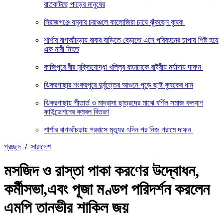
রাতকাটছে পাড়ের মানুষের
সিরাজগঞ্জে যমুনার চরাঞ্চলে কালোজিরা চাষে ঝুঁকছেন কৃষক
শার্শার বাগআঁচড়ায় বাবার বাড়িতে বেড়াতে এসে পরিবহনের চাপায় পিষ্ট হয়ে
এক নারী নিহত
কাজিপুরে বীর মুক্তিযোদ্ধা খলিলুর রহমানকে রাষ্ট্রীয় মর্যাদায় দাফন
ঝিকরগাছার শংকরপুরে দুর্বৃত্তের আগুনে পুড়ে ছাই কৃষকের ধান
ঝিকরগাছায় শীতার্ত ও মাদ্রাসা ছাত্রদের মাঝে বর্ণিল সমাজ কল্যাণ
ফাউন্ডেশনের কম্বল বিতরণ
শার্শার বাগআঁচড়ায় প্রবাসে মৃত্যুর ৭দিন পর নিজ গ্রামে দাফন
প্রচ্ছদ
/
সারাদেশ
মসজিদ ও রাস্তা পাকা করণের উদ্বোধন,
কর্মীসভা,এবং পূজা মণ্ডপ পরিদর্শন করলেন
এমপি তানভীর শাকিল জয়