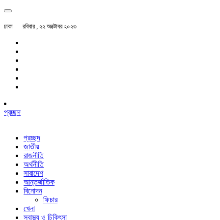
ঢাকা
রবিবার , ২২ অক্টোবর ২০২৩
প্রচ্ছদ
প্রচ্ছদ
জাতীয়
রাজনীতি
অর্থনীতি
সারাদেশ
আন্তর্জাতিক
বিনোদন
ফিচার
খেলা
স্বাস্থ্য ও চিকিৎসা