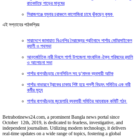
রাতকাটছে পাড়ের মানুষের
সিরাজগঞ্জে যমুনার চরাঞ্চলে কালোজিরা চাষে ঝুঁকছেন কৃষক
এই সপ্তাহের পাঠকপ্রিয়
সারাদেশে জামায়াত বিএনপির নৈরাজ্যের প্রতিবাদে শার্শায় মোটরসাইকেল
র‍্যালী ও পথসভা
আন্তর্জাতিক নারী দিবসে শার্শা উপজেলা সাংবাদিক ঐক্য পরিষদের র‍্যালি
ও আলোচনা সভা
শার্শার বাগআঁচড়ায় ফেনসিডিল সহ দু’মাদক ব্যবসায়ী আটক
শার্শার নাভারনে ট্রাকের চাকায় পিষ্ট হয়ে পল্লী বিদ্যুৎ সমিতির এক নারী
কর্মীর মৃত্যু
শার্শার বাগআঁচড়ায় জুয়েলারি ব্যবসায়ী সমিতির আহবায়ক কমিটি গঠন
Betrabotinews24.com, a prominent Bangla news portal since
October 12th, 2019, is dedicated to fearless, investigative, and
independent journalism. Utilizing modern technology, it delivers
real-time updates on a wide range of topics, fostering a global