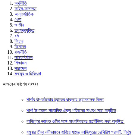
অর্থনীতি
আইন-আদালত
আন্তর্জাতিক
খেলা
জাতীয়
তথ্যপ্রযুক্তি
ধর্ম
ফিচার
বিনোদন
রাজনীতি
লাইফস্টাইল
শিক্ষাঙ্গন
সারাদেশ
স্বাস্থ্য ও চিকিৎসা
আজকের সর্বশেষ সবখবর
শার্শার বাগআঁচড়ায় ট্রাকের ধাক্কায় ভ্যানচালক নিহত
শার্শা উপজেলা সাংবাদিক ঐক্য পরিষদের সাধারণ সভা অনুষ্ঠিত
কাজিপুরে নবাগত ওসির সঙ্গে সাংবাদিকদের মতবিনিময় সভা অনুষ্ঠিত
যমুনার তীব্র নদীভাঙনে হারিয়ে যাচ্ছে কাজিপুরের চরগিরিশ গ্রামটি, নির্ঘুম