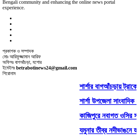
Bengali community and enhancing the online news portal
experience.
প্রকাশক ও সম্পাদক
মোঃ আরিফুজ্জামান আরিফ
অফিসঃ বাগআঁচড়া, যশোর
ইমেইলঃ
betrabotinews24@gmail.com
শিরোনাম
শার্শার বাগআঁচড়ায় ট্রাকে
শার্শা উপজেলা সাংবাদিক ঐ
কাজিপুরে নবাগত ওসির সঙ্
যমুনার তীব্র নদীভাঙনে হার