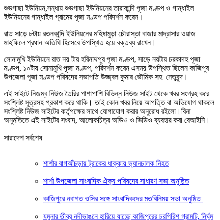
শুভগাছা ইউনিয়ন,সন্ধায় শুভগাছা ইউনিয়নের তারাকান্দি পূজা মণ্ডপ ও গান্ধাইল
ইউনিয়নের গান্ধাইল গ্রামের পূজা মণ্ডপ পরিদর্শন করেন।
রাত সাড়ে ৮টায় রতনকান্দি ইউনিয়নের মহিষামুড়া চৌরাস্তা বাজার মাদ্রাসার ওয়াজ
মাহফিলে প্রধান অতিথি হিসেবে উপস্থিত হয়ে বক্তব্য রাখেন।
সোনামুখি ইউনিয়নে রাত নয় টায় হরিনাথপুর পূজা মণ্ডপ, সাড়ে নয়টায় চরকাদহ পূজা
মণ্ডপ, ১০টায় সোনামুখি পূজা মণ্ডপ, পরিদর্শন করেন এসময় উপস্থিত ছিলেন কাজিপুর
উপজেলা পূজা মণ্ডপ পরিষদের সভাপতি উজ্জ্বল কুমার ভৌমিক সহ নেতৃবৃন্দ।
এই সাইটে নিজম্ব নিউজ তৈরির পাশাপাশি বিভিন্ন নিউজ সাইট থেকে খবর সংগ্রহ করে
সংশ্লিষ্ট সূত্রসহ প্রকাশ করে থাকি। তাই কোন খবর নিয়ে আপত্তি বা অভিযোগ থাকলে
সংশ্লিষ্ট নিউজ সাইটের কর্তৃপক্ষের সাথে যোগাযোগ করার অনুরোধ রইলো।বিনা
অনুমতিতে এই সাইটের সংবাদ, আলোকচিত্র অডিও ও ভিডিও ব্যবহার করা বেআইনি।
সারাদেশ সর্বশেষ
শার্শার বাগআঁচড়ায় ট্রাকের ধাক্কায় ভ্যানচালক নিহত
শার্শা উপজেলা সাংবাদিক ঐক্য পরিষদের সাধারণ সভা অনুষ্ঠিত
কাজিপুরে নবাগত ওসির সঙ্গে সাংবাদিকদের মতবিনিময় সভা অনুষ্ঠিত
যমুনার তীব্র নদীভাঙনে হারিয়ে যাচ্ছে কাজিপুরের চরগিরিশ গ্রামটি, নির্ঘুম