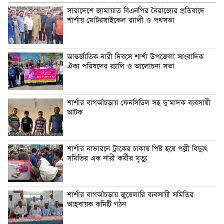
সারাদেশে জামায়াত বিএনপির নৈরাজ্যের প্রতিবাদে
শার্শায় মোটরসাইকেল র‍্যালী ও পথসভা
আন্তর্জাতিক নারী দিবসে শার্শা উপজেলা সাংবাদিক
ঐক্য পরিষদের র‍্যালি ও আলোচনা সভা
শার্শার বাগআঁচড়ায় ফেনসিডিল সহ দু’মাদক ব্যবসায়ী
আটক
শার্শার নাভারনে ট্রাকের চাকায় পিষ্ট হয়ে পল্লী বিদ্যুৎ
সমিতির এক নারী কর্মীর মৃত্যু
শার্শার বাগআঁচড়ায় জুয়েলারি ব্যবসায়ী সমিতির
আহবায়ক কমিটি গঠন