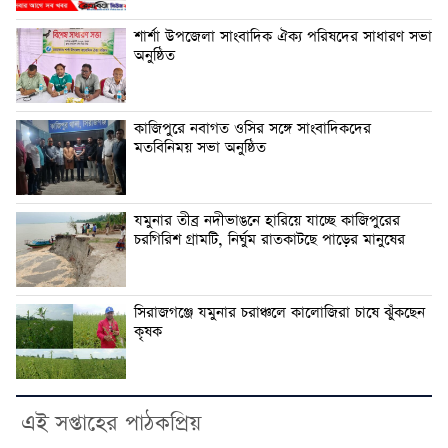
শার্শা উপজেলা সাংবাদিক ঐক্য পরিষদের সাধারণ সভা
অনুষ্ঠিত
কাজিপুরে নবাগত ওসির সঙ্গে সাংবাদিকদের
মতবিনিময় সভা অনুষ্ঠিত
যমুনার তীব্র নদীভাঙনে হারিয়ে যাচ্ছে কাজিপুরের
চরগিরিশ গ্রামটি, নির্ঘুম রাতকাটছে পাড়ের মানুষের
সিরাজগঞ্জে যমুনার চরাঞ্চলে কালোজিরা চাষে ঝুঁকছেন
কৃষক
এই সপ্তাহের পাঠকপ্রিয়