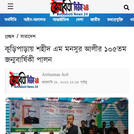
অর্থনীতি
আইন-আদালত
আন্তর্জাতিক
খেলা
জাতীয়
তথ্যপ্রযুক্তি
ধর্
প্রচ্ছদ
/
সারাদেশ
কুড়িপাড়ায় শহীদ এম মনসুর আলীর ১০৫তম
জন্মবার্ষিকী পালন
Arifuzman Arif
জানুয়ারি ১৮, ২০২২ ১২:২৫ পূর্বাহ্ণ