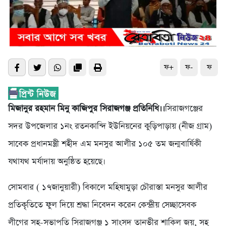
ফ+
ফ-
ফ
মিজানুর রহমান মিনু কাজিপুর সিরাজগঞ্জ প্রতিনিধি।।
সিরাজগঞ্জের
সদর উপজেলার ১নং রতনকান্দি ইউনিয়নের কুড়িপাড়ায় (নীজ গ্রাম)
সাবেক প্রধানমন্ত্রী শহীদ এম মনসুর আলীর ১০৫ তম জন্মবার্ষিকী
যথাযথ মর্যাদায় অনুষ্ঠিত হয়েছে।
সোমবার ( ১৭জানুয়ারী) বিকালে মহিষামুড়া চৌরাস্তা মনসুর আলীর
প্রতিকৃতিতে ফুল দিয়ে শ্রদ্ধা নিবেদন করেন কেন্দ্রীয় সেচ্ছাসেবক
লীগের সহ-সভাপতি সিরাজগঞ্জ ১ সাংসদ তানভীর শাকিল জয়, সহ