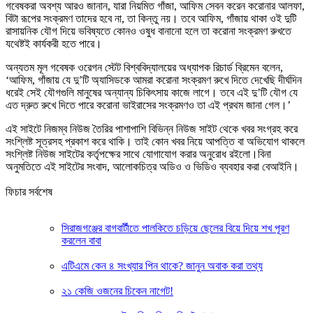
গবেষকরা অবশ্য আরও জানান, যারা নিয়মিত গাঁজা, আফিম সেবন করেন করোনার আলফা,
বিটা রূপের সংক্রমণ তাদের হবে না, তা কিন্তু নয়। তবে আফিম, গাঁজায় থাকা ওই দুটি
রাসায়নিক যৌগ দিয়ে ভবিষ্যতে কোনও ওষুধ বানানো হলে তা করোনা সংক্রমণ রুখতে
যথেষ্টই কার্যকরী হতে পারে।
অন্যতম মূল গবেষক ওরেগন স্টেট বিশ্ববিদ্যালয়ের অধ্যাপক রিচার্ড ব্রিমেন বলেন,
‘আফিম, গাঁজায় যে দু’টি অ্যাসিডকে আমরা করোনা সংক্রমণ রুখে দিতে দেখেছি দীর্ঘদিন
ধরেই সেই যৌগগুলি মানুষের অন্যান্য চিকিৎসায় কাজে লাগে। তবে এই দু’টি যৌগ যে
এত দ্রুত রুখে দিতে পারে করোনা ভাইরাসের সংক্রমণও তা এই প্রথম জানা গেল।’
এই সাইটে নিজম্ব নিউজ তৈরির পাশাপাশি বিভিন্ন নিউজ সাইট থেকে খবর সংগ্রহ করে
সংশ্লিষ্ট সূত্রসহ প্রকাশ করে থাকি। তাই কোন খবর নিয়ে আপত্তি বা অভিযোগ থাকলে
সংশ্লিষ্ট নিউজ সাইটের কর্তৃপক্ষের সাথে যোগাযোগ করার অনুরোধ রইলো।বিনা
অনুমতিতে এই সাইটের সংবাদ, আলোকচিত্র অডিও ও ভিডিও ব্যবহার করা বেআইনি।
ফিচার সর্বশেষ
সিরাজগঞ্জের বাগবার্টীতে পালকিতে চড়িয়ে ছেলের বিয়ে দিয়ে শখ পূরণ
করলেন বাবা
এটিএমে কেন ৪ সংখ্যার পিন থাকে? জানুন অবাক করা তথ্য
২১ কেজি ওজনের চিকেন নাগেট!