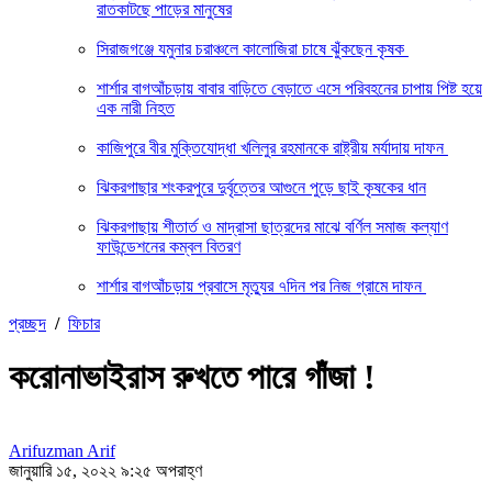
রাতকাটছে পাড়ের মানুষের
সিরাজগঞ্জে যমুনার চরাঞ্চলে কালোজিরা চাষে ঝুঁকছেন কৃষক
শার্শার বাগআঁচড়ায় বাবার বাড়িতে বেড়াতে এসে পরিবহনের চাপায় পিষ্ট হয়ে
এক নারী নিহত
কাজিপুরে বীর মুক্তিযোদ্ধা খলিলুর রহমানকে রাষ্ট্রীয় মর্যাদায় দাফন
ঝিকরগাছার শংকরপুরে দুর্বৃত্তের আগুনে পুড়ে ছাই কৃষকের ধান
ঝিকরগাছায় শীতার্ত ও মাদ্রাসা ছাত্রদের মাঝে বর্ণিল সমাজ কল্যাণ
ফাউন্ডেশনের কম্বল বিতরণ
শার্শার বাগআঁচড়ায় প্রবাসে মৃত্যুর ৭দিন পর নিজ গ্রামে দাফন
প্রচ্ছদ
/
ফিচার
করোনাভাইরাস রুখতে পারে গাঁজা !
Arifuzman Arif
জানুয়ারি ১৫, ২০২২ ৯:২৫ অপরাহ্ণ