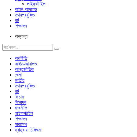
লাইফস্টাইল
আইন-আদালত
তথ্যপ্রযুক্তি
ধর্ম
শিক্ষাঙ্গন
অন্যান্য
অর্থনীতি
আইন-আদালত
আন্তর্জাতিক
খেলা
জাতীয়
তথ্যপ্রযুক্তি
ধর্ম
ফিচার
বিনোদন
রাজনীতি
লাইফস্টাইল
শিক্ষাঙ্গন
সারাদেশ
স্বাস্থ্য ও চিকিৎসা