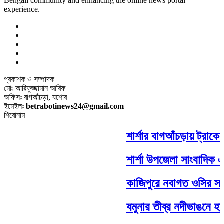
Bengali community and enhancing the online news portal
experience.
প্রকাশক ও সম্পাদক
মোঃ আরিফুজ্জামান আরিফ
অফিসঃ বাগআঁচড়া, যশোর
ইমেইলঃ
betrabotinews24@gmail.com
শিরোনাম
শার্শার বাগআঁচড়ায় ট্রাকে
শার্শা উপজেলা সাংবাদিক ঐ
কাজিপুরে নবাগত ওসির সঙ্গ
যমুনার তীব্র নদীভাঙনে হারি