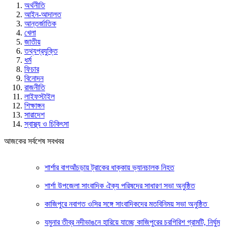
অর্থনীতি
আইন-আদালত
আন্তর্জাতিক
খেলা
জাতীয়
তথ্যপ্রযুক্তি
ধর্ম
ফিচার
বিনোদন
রাজনীতি
লাইফস্টাইল
শিক্ষাঙ্গন
সারাদেশ
স্বাস্থ্য ও চিকিৎসা
আজকের সর্বশেষ সবখবর
শার্শার বাগআঁচড়ায় ট্রাকের ধাক্কায় ভ্যানচালক নিহত
শার্শা উপজেলা সাংবাদিক ঐক্য পরিষদের সাধারণ সভা অনুষ্ঠিত
কাজিপুরে নবাগত ওসির সঙ্গে সাংবাদিকদের মতবিনিময় সভা অনুষ্ঠিত
যমুনার তীব্র নদীভাঙনে হারিয়ে যাচ্ছে কাজিপুরের চরগিরিশ গ্রামটি, নির্ঘুম