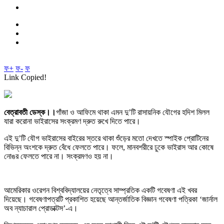
ফ+
ফ-
ফ
Link Copied!
বেত্রাবতী ডেস্ক।।
গাঁজা ও আফিমে থাকা এমন দু’টি রাসায়নিক যৌগের হদিশ মিলল
যারা করোনা ভাইরাসের সংক্রমণ দ্রুত রুখে দিতে পারে।
এই দু’টি যৌগ ভাইরাসের বাইরের স্তরে থাকা শুঁড়ের মতো দেখতে স্পাইক প্রোটিনের
বিভিন্ন অংশকে দ্রুত বেঁধে ফেলতে পারে। ফলে, মানবশরীরে ঢুকে ভাইরাস আর কোষে
নোঙর ফেলতে পারে না। সংক্রমণও হয় না।
আমেরিকার ওরেগন বিশ্ববিদ্যালয়ের নেতৃত্বে সাম্প্রতিক একটি গবেষণা এই খবর
দিয়েছে। গবেষণাপত্রটি প্রকাশিত হয়েছে আন্তর্জাতিক বিজ্ঞান গবেষণা পত্রিকা ‘জার্নাল
অব ন্যাচারাল প্রোডাক্টস’-এ।