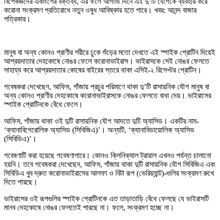
বিশেষজ্ঞদের একাংশের বক্তব্য, এর ফলে আগামী দিনে এই দু’টি যৌগকে ব্যবহার করে
করোনা সংক্রমণ প্রতিরোধে নতুন ওষুধ আবিষ্কার হতে পারে। খবর: আনন্দ বাজার
পত্রিকার।
মানুষ বা অন্য কোনও প্রাণীর শরীরে ঢুকে শুঁড়ের মতো দেখতে এই স্পাইক প্রোটিন দিয়েই
আশ্রয়দাতার দেহকোষে নোঙর ফেলে করোনাভাইরাস। ভাইরাসকে সেই নোঙর ফেলতে
সাহায্য করে আশ্রয়দাতার কোষের বাইরের স্তরে থাকা এসিই-২ রিসেপ্টর প্রোটিন।
গবেষকরা দেখেছেন, আফিম, গাঁজায় প্রচুর পরিমাণে থাকা দু’টি রাসায়নিক যৌগ মানুষ বা
অন্য কোনও প্রাণীর দেহকোষে করোনাভাইরাসকে নোঙর ফেলতে বাধা দেয়। ভাইরাসের
স্পাইক প্রোটিনকে বেঁধে ফেলে।
আফিম, গাঁজায় থাকা ওই দুটি রাসায়নিক যৌগ আদতে দুটি অ্যাসিড। একটির নাম-
‘ক্যানাবিগেরোলিক অ্যাসিড (সিবিজিএ)’। অন্যটি, ‘ক্যানাবিডায়োলিক অ্যাসিড
(সিবিডিএ)’।
গবেষণাটি করা হয়েছে গবেষণাগারে। কোনও ক্লিনিক্যাল ট্রায়াল এখনও পর্যন্ত চালানো
হয়নি। তবে গবেষকরা দেখেছেন, আফিম, গাঁজায় থাকা দুটি রাসায়নিক যৌগ সিবিজিএ এবং
সিবিডিএ খুব দ্রুত করোনাভাইরাসের আলফা ও বিটা রূপ (ভেরিয়্যান্ট)-গুলির সংক্রমণ রুখে
দিতে পারছে।
ভাইরাসের ওই রূপগুলির স্পাইক প্রোটিনকে এত তাড়াতাড়ি বেঁধে ফেলছে যে ভাইরাসটি
মানব দেহকোষে নোঙর ফেলতেই পারছে না। ফলে, সংক্রমণ হচ্ছে না।