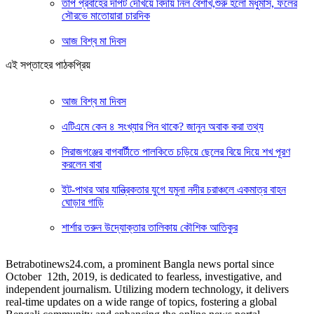
তাপ প্রবাহের দাপট দেখিয়ে বিদায় নিল বৈশাখ,শুরু হলো মধুমাস, ফলের
সৌরভে মাতোয়ারা চারদিক
আজ বিশ্ব মা দিবস
এই সপ্তাহের পাঠকপ্রিয়
আজ বিশ্ব মা দিবস
এটিএমে কেন ৪ সংখ্যার পিন থাকে? জানুন অবাক করা তথ্য
সিরাজগঞ্জের বাগবার্টীতে পালকিতে চড়িয়ে ছেলের বিয়ে দিয়ে শখ পূরণ
করলেন বাবা
ইট-পাথর আর যান্ত্রিকতার যুগে যমুনা নদীর চরাঞ্চলে একমাত্র বাহন
ঘোড়ার গাড়ি
শার্শার তরুন উদ্যোক্তার তালিকায় কৌশিক আতিকুর
Betrabotinews24.com, a prominent Bangla news portal since
October 12th, 2019, is dedicated to fearless, investigative, and
independent journalism. Utilizing modern technology, it delivers
real-time updates on a wide range of topics, fostering a global