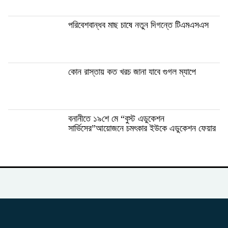
পরিবেশবান্ধব মাছ চাষে নতুন দিগন্তে টিএমএসএস
কোন রাস্তায় কত খরচ জানা যাবে গুগল ম্যাপে
বনানীতে ১৯শে মে “বুস্ট এডুকেশন
সার্ভিসের”আয়োজনে চমৎকার ইউকে এডুকেশন ফেয়ার