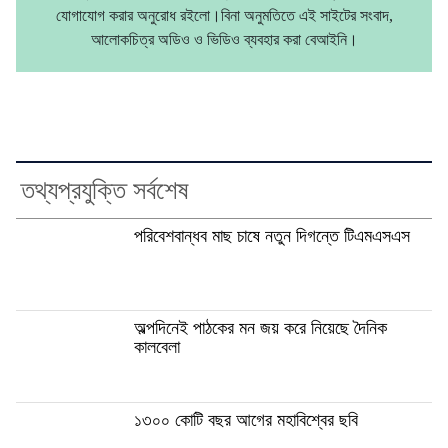
যোগাযোগ করার অনুরোধ রইলো।বিনা অনুমতিতে এই সাইটের সংবাদ,
আলোকচিত্র অডিও ও ভিডিও ব্যবহার করা বেআইনি।
তথ্যপ্রযুক্তি সর্বশেষ
পরিবেশবান্ধব মাছ চাষে নতুন দিগন্তে টিএমএসএস
অল্পদিনেই পাঠকের মন জয় করে নিয়েছে দৈনিক
কালবেলা
১৩০০ কোটি বছর আগের মহাবিশ্বের ছবি