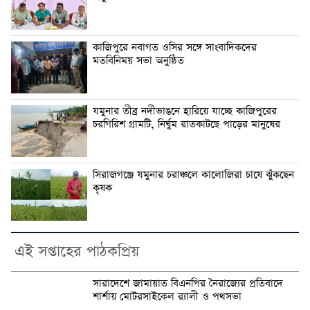
কাজিপুরে নবাগত ওসির সঙ্গে সাংবাদিকদের
মতবিনিময় সভা অনুষ্ঠিত
যমুনার তীব্র নদীভাঙনে হারিয়ে যাচ্ছে কাজিপুরের
চরগিরিশ গ্রামটি, নির্ঘুম রাতকাটছে পাড়ের মানুষের
সিরাজগঞ্জে যমুনার চরাঞ্চলে কালোজিরা চাষে ঝুঁকছেন
কৃষক
এই সপ্তাহের পাঠকপ্রিয়
সারাদেশে জামায়াত বিএনপির নৈরাজ্যের প্রতিবাদে
শার্শায় মোটরসাইকেল র‍্যালী ও পথসভা