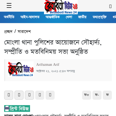
অর্থনীতি
আইন-আদালত
আন্তর্জাতিক
খেলা
জাতীয়
তথ্যপ্রযুক্তি
ধর্
প্রচ্ছদ
/
সারাদেশ
মোংলা থানা পুলিশের আয়োজনে সৌহার্দ্য,
সম্প্রীতি ও মতবিনিময় সভা অনু্ষ্ঠিত
Arifuzman Arif
অক্টোবর ২১, ২০২১ ৫:৪৩ অপরাহ্ণ
ফ+
ফ-
ফ