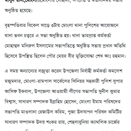
মাসুদ রানা,মোংলা।।
মোংলায় সৌহার্দ্য, সম্প্রীতি ও মতবিনিময় সভায়
অনুষ্ঠিত হয়েছে।
বৃহস্পতিবার বিকেল সাড়ে ৩টায় মোংলা থানা পুলিশের আয়োজনে
থানা ভবন চত্বরে এ সভা অনুষ্ঠিত হয়। থানা ভারপ্রাপ্ত কর্মকর্তা
মোহাম্মদ মনিরুল ইসলামের সভাপতিত্বে অনুষ্ঠিত সভায় প্রধান অতিথি
হিসেবে উপস্থিত ছিলেন পৌর মেয়র বীর মুক্তিযোদ্ধা শেখ আঃ রহমান।
এ সময় অন্যান্যের বক্তৃতা করেন উপজেলা নির্বাহী কর্মকর্তা কমলেশ
মজুমদার, মোংলা-রামপাল সার্কেলের সিনিয়র সহকারী পুলিশ সুপার
আসিফ ইকবাল, উপজেলা আওয়ামী লীগের সভাপতি সুনীল কুমার
বিশ্বাস, সাধারণ সম্পাদক ইব্রাহিম হোসেন, মোংলা ইমাম পরিষদের
সভাপতি মাওলানা রেজাউল করিম, পুজা উদযাপন পরিষদ কমিটির
সাধারণ সম্পাদক উদয় শংকর রায়, শেহলাবুনিয়া ক্যাথলিক চার্জের