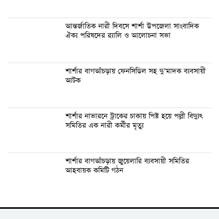
আন্তর্জাতিক নারী দিবসে শার্শা উপজেলা সাংবাদিক
ঐক্য পরিষদের র‍্যালি ও আলোচনা সভা
শার্শার বাগআঁচড়ায় ফেনসিডিল সহ দু’মাদক ব্যবসায়ী
আটক
শার্শার নাভারনে ট্রাকের চাকায় পিষ্ট হয়ে পল্লী বিদ্যুৎ
সমিতির এক নারী কর্মীর মৃত্যু
শার্শার বাগআঁচড়ায় জুয়েলারি ব্যবসায়ী সমিতির
আহবায়ক কমিটি গঠন