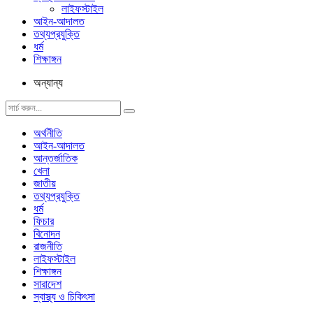
লাইফস্টাইল
আইন-আদালত
তথ্যপ্রযুক্তি
ধর্ম
শিক্ষাঙ্গন
অন্যান্য
অর্থনীতি
আইন-আদালত
আন্তর্জাতিক
খেলা
জাতীয়
তথ্যপ্রযুক্তি
ধর্ম
ফিচার
বিনোদন
রাজনীতি
লাইফস্টাইল
শিক্ষাঙ্গন
সারাদেশ
স্বাস্থ্য ও চিকিৎসা