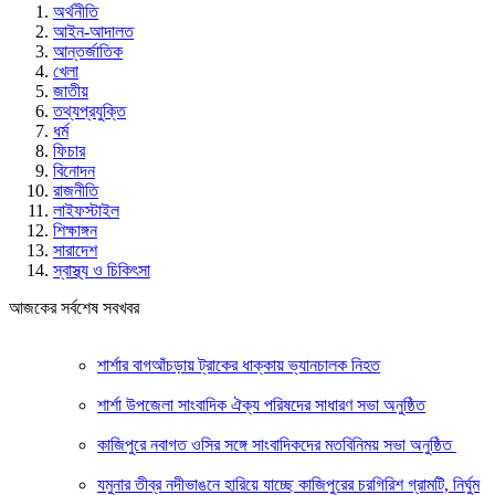
অর্থনীতি
আইন-আদালত
আন্তর্জাতিক
খেলা
জাতীয়
তথ্যপ্রযুক্তি
ধর্ম
ফিচার
বিনোদন
রাজনীতি
লাইফস্টাইল
শিক্ষাঙ্গন
সারাদেশ
স্বাস্থ্য ও চিকিৎসা
আজকের সর্বশেষ সবখবর
শার্শার বাগআঁচড়ায় ট্রাকের ধাক্কায় ভ্যানচালক নিহত
শার্শা উপজেলা সাংবাদিক ঐক্য পরিষদের সাধারণ সভা অনুষ্ঠিত
কাজিপুরে নবাগত ওসির সঙ্গে সাংবাদিকদের মতবিনিময় সভা অনুষ্ঠিত
যমুনার তীব্র নদীভাঙনে হারিয়ে যাচ্ছে কাজিপুরের চরগিরিশ গ্রামটি, নির্ঘুম