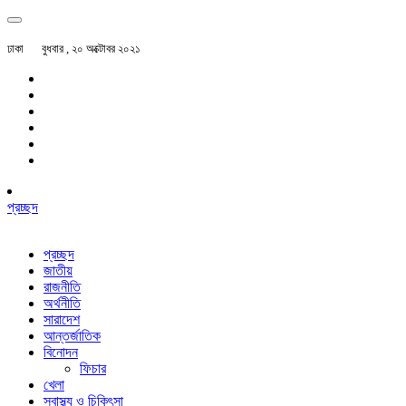
ঢাকা
বুধবার , ২০ অক্টোবর ২০২১
প্রচ্ছদ
প্রচ্ছদ
জাতীয়
রাজনীতি
অর্থনীতি
সারাদেশ
আন্তর্জাতিক
বিনোদন
ফিচার
খেলা
স্বাস্থ্য ও চিকিৎসা