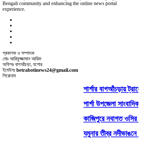
Bengali community and enhancing the online news portal
experience.
প্রকাশক ও সম্পাদক
মোঃ আরিফুজ্জামান আরিফ
অফিসঃ বাগআঁচড়া, যশোর
ইমেইলঃ
betrabotinews24@gmail.com
শিরোনাম
শার্শার বাগআঁচড়ায় ট্রাক
শার্শা উপজেলা সাংবাদিক 
কাজিপুরে নবাগত ওসির সঙ
যমুনার তীব্র নদীভাঙনে হা