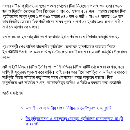
মঙ্গলবার টিকা গ্রহীতাদের মধ্যে প্রথম ডোজের টিকা নিয়েছেন ৩ লাখ ৩০ হাজার ৭৬০
জন ও দ্বিতীয় ডোজের টিকা নিয়েছেন ২ লাখ ৩১ হাজার ৫১৪ জন। প্রথম ডোজের টিকা
গ্রহীতাদের মধ্যে পুরুষ ১ লাখ ৬৬ হাজার ৫৪৫ জন ও নারী ১ লাখ ৬৪ হাজার ২১৫ জন
আর দ্বিতীয় ডোজের টিকাগ্রহীতাদের মধ্যে পুরুষ ১ লাখ ২১ হাজার ১৫৫ জন ও নারী ১
লাখ ১০ হাজার ৩৫৯ জন।
চলতি বছরের ২৭ জানুয়ারি দেশে করোনাভাইরাস প্রতিরোধে টিকাদান কর্মসূচি শুরু হয়।
প্রধানমন্ত্রী শেখ হাসিনা রাজধানীর কুর্মিটোলা জেনারেল হাসপাতালে ভারতের সিরাম
ইনস্টিটিউট উৎপাদিত অক্সফোর্ড অ্যাস্ট্রাজেনেকার টিকার মাধ্যমে এই কর্মসূচির উদ্বোধন
করেন।
এই সাইটে নিজম্ব নিউজ তৈরির পাশাপাশি বিভিন্ন নিউজ সাইট থেকে খবর সংগ্রহ করে
সংশ্লিষ্ট সূত্রসহ প্রকাশ করে থাকি। তাই কোন খবর নিয়ে আপত্তি বা অভিযোগ থাকলে
সংশ্লিষ্ট নিউজ সাইটের কর্তৃপক্ষের সাথে যোগাযোগ করার অনুরোধ রইলো।বিনা
অনুমতিতে এই সাইটের সংবাদ, আলোকচিত্র অডিও ও ভিডিও ব্যবহার করা বেআইনি।
জাতীয় সর্বশেষ
আগামী দ্বাদশ জাতীয় সংসদ নির্বাচনের ভোটগ্রহণ ৭ জানুয়ারি
বীর মুক্তিযোদ্ধা ও গণস্বাস্থ্য কেন্দ্রের প্রতিষ্ঠাতা জাফরুল্লাহ চৌধুরী
আর নেই