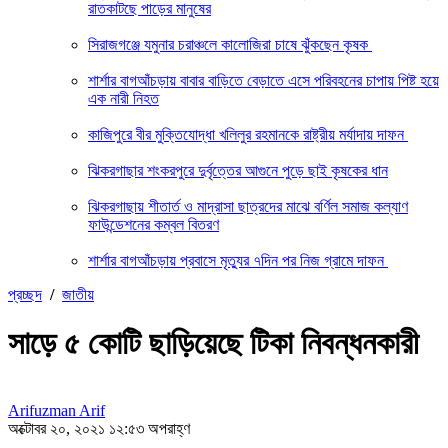
রাতকাটছে পাড়ের মানুষের
সিরাজগঞ্জে যমুনার চরাঞ্চলে কালোজিরা চাষে ঝুঁকছেন কৃষক
শার্শার বাগআঁচড়ায় বাবার বাড়িতে বেড়াতে এসে পরিবহনের চাপায় পিষ্ট হয়ে
এক নারী নিহত
কাজিপুরে বীর মুক্তিযোদ্ধা খলিলুর রহমানকে রাষ্ট্রীয় মর্যাদায় দাফন
ঝিকরগাছার শংকরপুরে দুর্বৃত্তের আগুনে পুড়ে ছাই কৃষকের ধান
ঝিকরগাছায় শীতার্ত ও মাদ্রাসা ছাত্রদের মাঝে বর্ণিল সমাজ কল্যাণ
ফাউন্ডেশনের কম্বল বিতরণ
শার্শার বাগআঁচড়ায় প্রবাসে মৃত্যুর ৭দিন পর নিজ গ্রামে দাফন
প্রচ্ছদ
/
জাতীয়
সাড়ে ৫ কোটি ছাড়িয়েছে টিকা নিবন্ধনকারী
Arifuzman Arif
অক্টোবর ২০, ২০২১ ১২:৫৩ অপরাহ্ণ