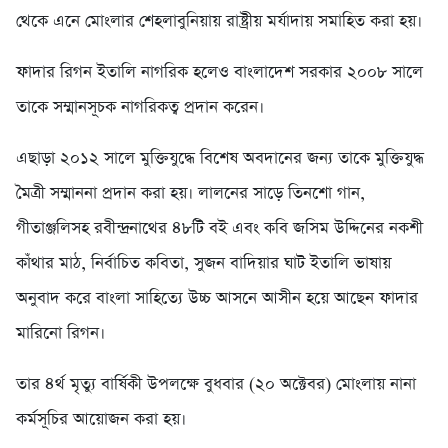
থেকে এনে মোংলার শেহলাবুনিয়ায় রাষ্ট্রীয় মর্যাদায় সমাহিত করা হয়।
ফাদার রিগন ইতালি নাগরিক হলেও বাংলাদেশ সরকার ২০০৮ সালে
তাকে সম্মানসূচক নাগরিকত্ব প্রদান করেন।
এছাড়া ২০১২ সালে মুক্তিযুদ্ধে বিশেষ অবদানের জন্য তাকে মুক্তিযুদ্ধ
মৈত্রী সম্মাননা প্রদান করা হয়। লালনের সাড়ে তিনশো গান,
গীতাঞ্জলিসহ রবীন্দ্রনাথের ৪৮টি বই এবং কবি জসিম উদ্দিনের নকশী
কাঁথার মাঠ, নির্বাচিত কবিতা, সুজন বাদিয়ার ঘাট ইতালি ভাষায়
অনুবাদ করে বাংলা সাহিত্যে উচ্চ আসনে আসীন হয়ে আছেন ফাদার
মারিনো রিগন।
তার ৪র্থ মৃত্যু বার্ষিকী উপলক্ষে বুধবার (২০ অক্টেবর) মোংলায় নানা
কর্মসূচির আয়োজন করা হয়।