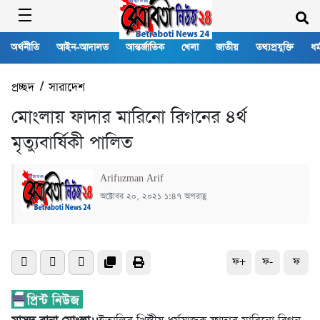
অর্থনীতি
আইন-আদালত
আন্তর্জাতিক
খেলা
জাতীয়
তথ্যপ্রযুক্তি
ধর্
প্রচ্ছদ
/
সারাদেশ
মোংলায় ফাদার মারিনো রিগনের ৪র্থ
মৃত্যুবার্ষিকী পালিত
Arifuzman Arif
অক্টোবর ২০, ২০২১ ১:৪৭ অপরাহ্ণ
ফ+
ফ-
ফ