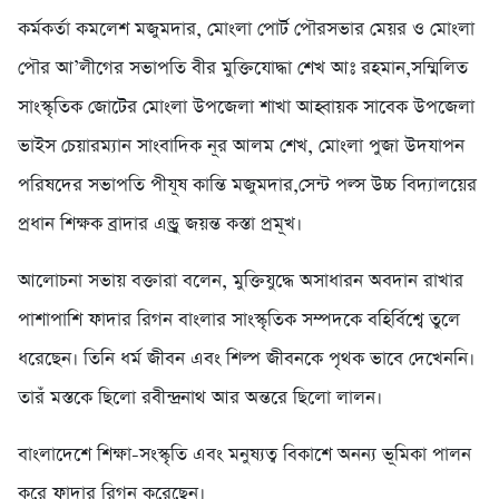
কর্মকর্তা কমলেশ মজুমদার, মোংলা পোর্ট পৌরসভার মেয়র ও মোংলা
পৌর আ’লীগের সভাপতি বীর মুক্তিযোদ্ধা শেখ আঃ রহমান,সম্মিলিত
সাংস্কৃতিক জোটের মোংলা উপজেলা শাখা আহ্বায়ক সাবেক উপজেলা
ভাইস চেয়ারম্যান সাংবাদিক নূর আলম শেখ, মোংলা পুজা উদযাপন
পরিষদের সভাপতি পীযূষ কান্তি মজুমদার,সেন্ট পল্স উচ্চ বিদ্যালয়ের
প্রধান শিক্ষক ব্রাদার এন্ড্রু জয়ন্ত কস্তা প্রমূখ।
আলোচনা সভায় বক্তারা বলেন, মুক্তিযুদ্ধে অসাধারন অবদান রাখার
পাশাপাশি ফাদার রিগন বাংলার সাংস্কৃতিক সম্পদকে বহির্বিশ্বে তুলে
ধরেছেন। তিনি ধর্ম জীবন এবং শিল্প জীবনকে পৃথক ভাবে দেখেননি।
তারঁ মস্তকে ছিলো রবীন্দ্রনাথ আর অন্তরে ছিলো লালন।
বাংলাদেশে শিক্ষা-সংস্কৃতি এবং মনুষ্যত্ব বিকাশে অনন্য ভূমিকা পালন
করে ফাদার রিগন করেছেন।