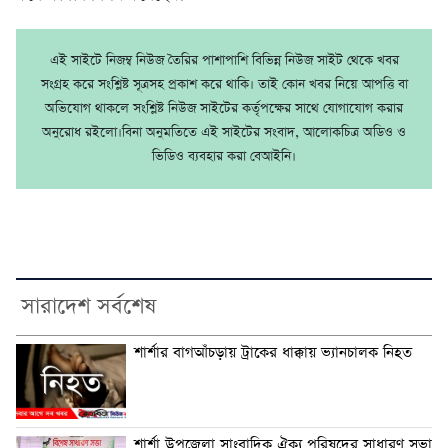
এই সাইটে নিজম্ব নিউজ তৈরির পাশাপাশি বিভিন্ন নিউজ সাইট থেকে খবর
সংগ্রহ করে সংশ্লিষ্ট সূত্রসহ প্রকাশ করে থাকি। তাই কোন খবর নিয়ে আপত্তি বা
অভিযোগ থাকলে সংশ্লিষ্ট নিউজ সাইটের কর্তৃপক্ষের সাথে যোগাযোগ করার
অনুরোধ রইলো।বিনা অনুমতিতে এই সাইটের সংবাদ, আলোকচিত্র অডিও ও
ভিডিও ব্যবহার করা বেআইনি।
সারাদেশ সর্বশেষ
শার্শার বাগআঁচড়ায় ট্রাকের ধাক্কায় ভ্যানচালক নিহত
শার্শা উপজেলা সাংবাদিক ঐক্য পরিষদের সাধারণ সভা