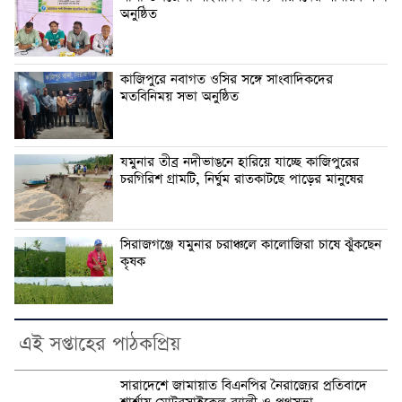
অনুষ্ঠিত
কাজিপুরে নবাগত ওসির সঙ্গে সাংবাদিকদের
মতবিনিময় সভা অনুষ্ঠিত
যমুনার তীব্র নদীভাঙনে হারিয়ে যাচ্ছে কাজিপুরের
চরগিরিশ গ্রামটি, নির্ঘুম রাতকাটছে পাড়ের মানুষের
সিরাজগঞ্জে যমুনার চরাঞ্চলে কালোজিরা চাষে ঝুঁকছেন
কৃষক
এই সপ্তাহের পাঠকপ্রিয়
সারাদেশে জামায়াত বিএনপির নৈরাজ্যের প্রতিবাদে