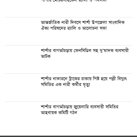
শার্শায় মোটরসাইকেল র‍্যালী ও পথসভা
আন্তর্জাতিক নারী দিবসে শার্শা উপজেলা সাংবাদিক
ঐক্য পরিষদের র‍্যালি ও আলোচনা সভা
শার্শার বাগআঁচড়ায় ফেনসিডিল সহ দু’মাদক ব্যবসায়ী
আটক
শার্শার নাভারনে ট্রাকের চাকায় পিষ্ট হয়ে পল্লী বিদ্যুৎ
সমিতির এক নারী কর্মীর মৃত্যু
শার্শার বাগআঁচড়ায় জুয়েলারি ব্যবসায়ী সমিতির
আহবায়ক কমিটি গঠন