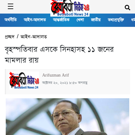
অর্থনীতি
আইন-আদালত
আন্তর্জাতিক
খেলা
জাতীয়
তথ্যপ্রযুক্তি
ধর্
প্রচ্ছদ
/
আইন-আদালত
বৃহস্পতিবার এসকে সিনহাসহ ১১ জনের
মামলার রায়
Arifuzman Arif
অক্টোবর ২০, ২০২১ ৮:৫০ অপরাহ্ণ