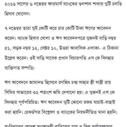
২০১৬ সালের ৬ নভেম্বর ফারমার্স ব্যাংকের গুলশান শাখায় দুটি চলতি
হিসাব খোলেন।
৭ নভেম্বর তারা দুই কোটি করে চার কোটি টাকা ঋণের আবেদন
করেন। ব্যাংক হিসাব খোলা ও ঋণ আবেদনপত্রে দুজনই বাড়ি নম্বর
৫১, সড়ক নম্বর ১২, সেক্টর ১০, উত্তরা আবাসিক এলাকা- এ ঠিকানা
উল্লেখ করেন। ওই বাড়ি সাবেক প্রধান বিচারপতি এস কে সিনহার
ব্যক্তিগত সম্পত্তি।
ঋণ আবেদনে জামানত হিসেবে রণজিৎ চন্দ্র সাহার স্ত্রী সান্ত্রী রায়
সিমির সাভারের ৩২ শতাংশ জমি দেখানো হয়। এ দুজনই এস কে
সিনহার পূর্বপরিচিত। ঋণ আবেদন দুটি কোনো রকম যাচাই-বাছাই
করা হয়নি। রেকর্ডপত্র বিশ্লেষণ ও ব্যাংকের নিয়মনীতিও মানা হয়নি।
সংবিধানের ষোড়শ সংশোধনী বাতিলের রায় ও কিছু পর্যবেক্ষণের