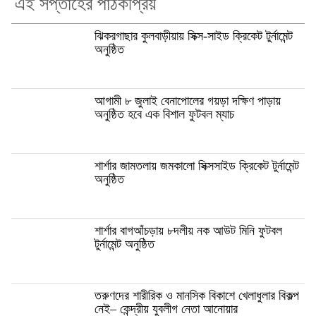
এই সপ্তাহের পাঠকপ্রিয়
ঝিকরগাছার কুলবাড়ীয়ায় সিক্স-সাইড ক্রিকেট টুর্নামেন্ট
অনুষ্ঠিত
আগামী ৮ জুলাই বেনাপোলের গয়ড়া দক্ষিণ পাড়ায়
অনুষ্ঠিত হবে এক বিশাল ফুটবল ম্যাচ
শার্শার জামতলায় জমকালো সিক্সসাইড ক্রিকেট টুর্নামেন্ট
অনুষ্ঠিত
শার্শার বাগআঁচড়ায় ৮দলীয় নক আউট মিনি ফুটবল
টুর্নামেন্ট অনুষ্ঠিত
তরুণদের শারীরিক ও মানসিক বিকাশে খেলাধুলার বিকল্প
নেই– কেন্দ্রীয় যুবলীগ নেতা আনোয়ার