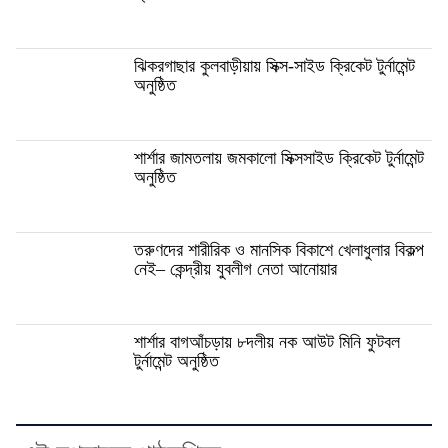
ঝিকরগাছার কুলবাড়ীয়ায় সিক্স-সাইড ক্রিকেট টুর্নামেন্ট
অনুষ্ঠিত
শার্শার জামতলায় জমকালো সিক্সসাইড ক্রিকেট টুর্নামেন্ট
অনুষ্ঠিত
তরুণদের শারীরিক ও মানসিক বিকাশে খেলাধুলার বিকল্প
নেই– কেন্দ্রীয় যুবলীগ নেতা আনোয়ার
শার্শার বাগআঁচড়ায় ৮দলীয় নক আউট মিনি ফুটবল
টুর্নামেন্ট অনুষ্ঠিত