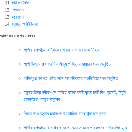
লাইফস্টাইল
শিক্ষাঙ্গন
সারাদেশ
স্বাস্থ্য ও চিকিৎসা
আজকের সর্বশেষ সবখবর
শার্শার বাগআঁচড়ায় ট্রাকের ধাক্কায় ভ্যানচালক নিহত
শার্শা উপজেলা সাংবাদিক ঐক্য পরিষদের সাধারণ সভা অনুষ্ঠিত
কাজিপুরে নবাগত ওসির সঙ্গে সাংবাদিকদের মতবিনিময় সভা অনুষ্ঠিত
যমুনার তীব্র নদীভাঙনে হারিয়ে যাচ্ছে কাজিপুরের চরগিরিশ গ্রামটি, নির্ঘুম
রাতকাটছে পাড়ের মানুষের
সিরাজগঞ্জে যমুনার চরাঞ্চলে কালোজিরা চাষে ঝুঁকছেন কৃষক
শার্শার বাগআঁচড়ায় বাবার বাড়িতে বেড়াতে এসে পরিবহনের চাপায় পিষ্ট হয়ে