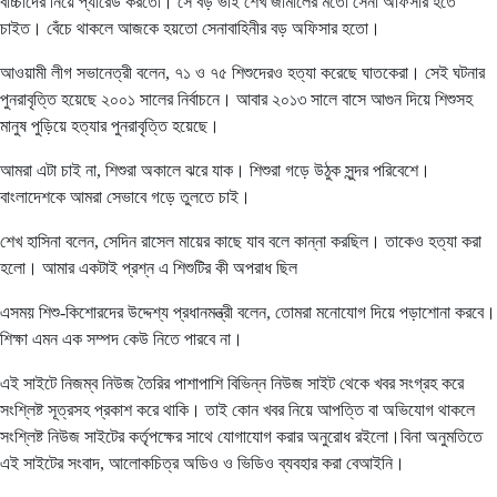
বাচ্চাদের নিয়ে প্যারেড করতো। সে বড় ভাই শেখ জামালের মতো সেনা অফিসার হতে
চাইত। বেঁচে থাকলে আজকে হয়তো সেনাবাহিনীর বড় অফিসার হতো।
আওয়ামী লীগ সভানেত্রী বলেন, ৭১ ও ৭৫ শিশুদেরও হত্যা করেছে ঘাতকেরা। সেই ঘটনার
পুনরাবৃত্তি হয়েছে ২০০১ সালের নির্বাচনে। আবার ২০১৩ সালে বাসে আগুন দিয়ে শিশুসহ
মানুষ পুড়িয়ে হত্যার পুনরাবৃত্তি হয়েছে।
আমরা এটা চাই না, শিশুরা অকালে ঝরে যাক। শিশুরা গড়ে উঠুক সুন্দর পরিবেশে।
বাংলাদেশকে আমরা সেভাবে গড়ে তুলতে চাই।
শেখ হাসিনা বলেন, সেদিন রাসেল মায়ের কাছে যাব বলে কান্না করছিল। তাকেও হত্যা করা
হলো। আমার একটাই প্রশ্ন এ শিশুটির কী অপরাধ ছিল
এসময় শিশু-কিশোরদের উদ্দেশ্য প্রধানমন্ত্রী বলেন, তোমরা মনোযোগ দিয়ে পড়াশোনা করবে।
শিক্ষা এমন এক সম্পদ কেউ নিতে পারবে না।
এই সাইটে নিজম্ব নিউজ তৈরির পাশাপাশি বিভিন্ন নিউজ সাইট থেকে খবর সংগ্রহ করে
সংশ্লিষ্ট সূত্রসহ প্রকাশ করে থাকি। তাই কোন খবর নিয়ে আপত্তি বা অভিযোগ থাকলে
সংশ্লিষ্ট নিউজ সাইটের কর্তৃপক্ষের সাথে যোগাযোগ করার অনুরোধ রইলো।বিনা অনুমতিতে
এই সাইটের সংবাদ, আলোকচিত্র অডিও ও ভিডিও ব্যবহার করা বেআইনি।