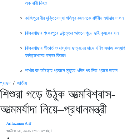
এক নারী নিহত
কাজিপুরে বীর মুক্তিযোদ্ধা খলিলুর রহমানকে রাষ্ট্রীয় মর্যাদায় দাফন
ঝিকরগাছার শংকরপুরে দুর্বৃত্তের আগুনে পুড়ে ছাই কৃষকের ধান
ঝিকরগাছায় শীতার্ত ও মাদ্রাসা ছাত্রদের মাঝে বর্ণিল সমাজ কল্যাণ
ফাউন্ডেশনের কম্বল বিতরণ
শার্শার বাগআঁচড়ায় প্রবাসে মৃত্যুর ৭দিন পর নিজ গ্রামে দাফন
প্রচ্ছদ
/
জাতীয়
শিশুরা গড়ে উঠুক আত্মবিশ্বাস-
আত্মমর্যাদা নিয়ে–প্রধানমন্ত্রী
Arifuzman Arif
অক্টোবর ১৮, ২০২১ ৮:৩৭ অপরাহ্ণ