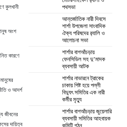
পথসভা
ণে কুলখানী
আন্তর্জাতিক নারী দিবসে
শার্শা উপজেলা সাংবাদিক
মানুষ অংশ
ঐক্য পরিষদের র‍্যালি ও
আলোচনা সভা
শার্শার বাগআঁচড়ায়
জনিত কারণে
ফেনসিডিল সহ দু’মাদক
ব্যবসায়ী আটক
শার্শার নাভারনে ট্রাকের
মানুষের
চাকায় পিষ্ট হয়ে পল্লী
নীতি ও আদর্শ
বিদ্যুৎ সমিতির এক নারী
কর্মীর মৃত্যু
শার্শার বাগআঁচড়ায় জুয়েলারি
ঢ্য জীবনের
ব্যবসায়ী সমিতির আহবায়ক
িসের দায়িত্ব
কমিটি গঠন