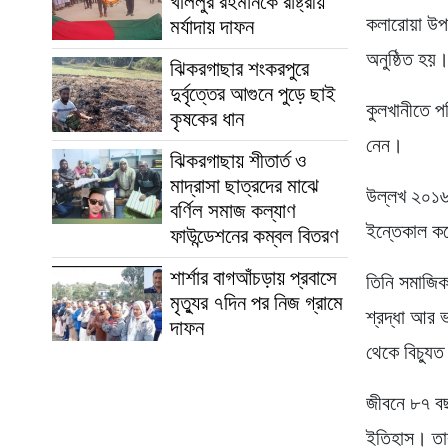
খলিলুর রহমানকে রাষ্ট্রীয়
কলারোয়া উপজে
মর্যাদায় দাফন
অনুষ্ঠিত হয়
ঝিকরগাছার শংকরপুরে
দুর্বৃত্তের আগুনে পুড়ে ছাই
কুলখানীতে প
কৃষকের ধান
নেন।
ঝিকরগাছায় শীতার্ত ও
মাদ্রাসা ছাত্রদের মাঝে
উল্লখ ২০১৬ 
বর্ণিল সমাজ কল্যাণ
ইন্তেকাল ক
ফাউন্ডেশনের কম্বল বিতরণ
শার্শার বাগআঁচড়ায় প্রবাসে
তিনি সমাজিক
মৃত্যুর ৭দিন পর নিজ গ্রামে
শ্রদ্ধা আর 
দাফন
থেকে বিচ্যু
জীবনে ৮৭ বছর
ইতিহাস। তার