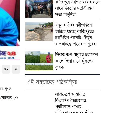
কাজিপুরে নবাগত ওসির সঙ্গে
সাংবাদিকদের মতবিনিময়
সভা অনুষ্ঠিত
যমুনার তীব্র নদীভাঙনে
হারিয়ে যাচ্ছে কাজিপুরের
চরগিরিশ গ্রামটি, নির্ঘুম
রাতকাটছে পাড়ের মানুষের
সিরাজগঞ্জে যমুনার চরাঞ্চলে
কালোজিরা চাষে ঝুঁকছেন
কৃষক
ফ-
ফ
এই সপ্তাহের পাঠকপ্রিয়
র যুগ্ন
সারাদেশে জামায়াত
 সোমবার (৩
বিএনপির নৈরাজ্যের
প্রতিবাদে শার্শায়
মোটরসাইকেল র‍্যালী ও