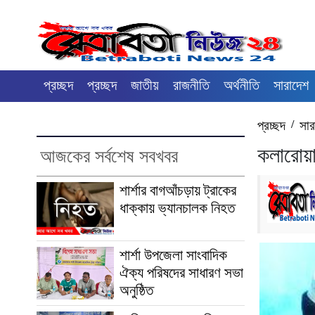
প্রচ্ছদ
প্রচ্ছদ
জাতীয়
রাজনীতি
অর্থনীতি
সারাদেশ
প্রচ্ছদ
/
সার
কলারোয়া
আজকের সর্বশেষ সবখবর
শার্শার বাগআঁচড়ায় ট্রাকের
ধাক্কায় ভ্যানচালক নিহত
শার্শা উপজেলা সাংবাদিক
ঐক্য পরিষদের সাধারণ সভা
অনুষ্ঠিত