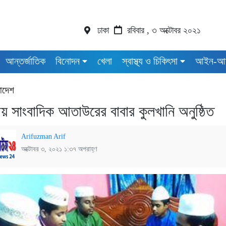
ঢাকা
রবিবার , ৩ অক্টোবর ২০২১
আন্তর্জাতিক
বিনোদন
খেলা
স্বাস্থ্য ও চিকিৎসা
আইন-আ
াদেশ
য় সাংবাদিক আতাউরের বাবার কুলখানি অনুষ্ঠিত
Arifuzman Arif
অক্টোবর ৩, ২০২১ ১:৩৭ অপরাহ্ণ