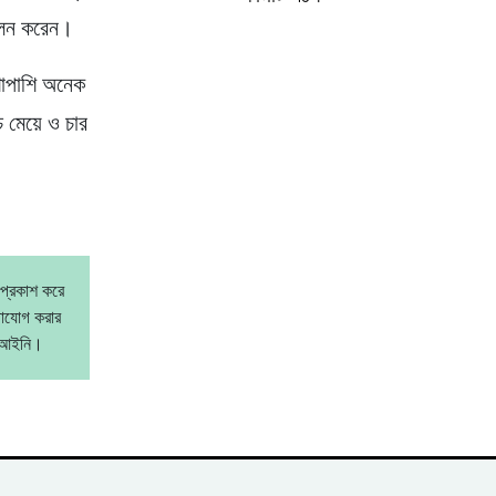
পালন করেন।
শাপাশি অনেক
চ মেয়ে ও চার
 প্রকাশ করে
গাযোগ করার
বেআইনি।