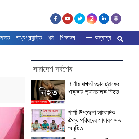
দালত
তথ্যপ্রযুক্তি
ধর্ম
শিক্ষাঙ্গন
অন্যান্য
সারাদেশ সর্বশেষ
শার্শার বাগআঁচড়ায় ট্রাকের
ধাক্কায় ভ্যানচালক নিহত
শার্শা উপজেলা সাংবাদিক
ঐক্য পরিষদের সাধারণ সভা
অনুষ্ঠিত