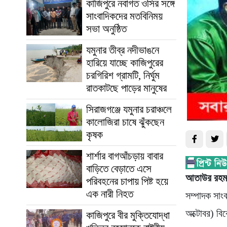
কাজিপুরে নবাগত ওসির সঙ্গে
সাংবাদিকদের মতবিনিময়
সভা অনুষ্ঠিত
যমুনার তীব্র নদীভাঙনে
হারিয়ে যাচ্ছে কাজিপুরের
চরগিরিশ গ্রামটি, নির্ঘুম
রাতকাটছে পাড়ের মানুষের
সিরাজগঞ্জে যমুনার চরাঞ্চলে
কালোজিরা চাষে ঝুঁকছেন
কৃষক
শার্শার বাগআঁচড়ায় বাবার
বাড়িতে বেড়াতে এসে
আতাউর রহ
পরিবহনের চাপায় পিষ্ট হয়ে
এক নারী নিহত
সম্পাদক সা
অক্টোবর) বি
কাজিপুরে বীর মুক্তিযোদ্ধা