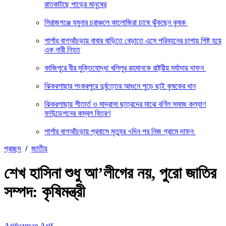
রাতকাটছে পাড়ের মানুষের
সিরাজগঞ্জে যমুনার চরাঞ্চলে কালোজিরা চাষে ঝুঁকছেন কৃষক
শার্শার বাগআঁচড়ায় বাবার বাড়িতে বেড়াতে এসে পরিবহনের চাপায় পিষ্ট হয়ে
এক নারী নিহত
কাজিপুরে বীর মুক্তিযোদ্ধা খলিলুর রহমানকে রাষ্ট্রীয় মর্যাদায় দাফন
ঝিকরগাছার শংকরপুরে দুর্বৃত্তের আগুনে পুড়ে ছাই কৃষকের ধান
ঝিকরগাছায় শীতার্ত ও মাদ্রাসা ছাত্রদের মাঝে বর্ণিল সমাজ কল্যাণ
ফাউন্ডেশনের কম্বল বিতরণ
শার্শার বাগআঁচড়ায় প্রবাসে মৃত্যুর ৭দিন পর নিজ গ্রামে দাফন
প্রচ্ছদ
/
জাতীয়
শেখ হাসিনা শুধু আ’লীগের নয়, পুরো জাতির
সম্পদ: কৃষিমন্ত্রী
Arifuzman Arif