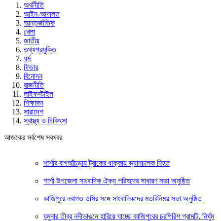
অর্থনীতি
আইন-আদালত
আন্তর্জাতিক
খেলা
জাতীয়
তথ্যপ্রযুক্তি
ধর্ম
ফিচার
বিনোদন
রাজনীতি
লাইফস্টাইল
শিক্ষাঙ্গন
সারাদেশ
স্বাস্থ্য ও চিকিৎসা
আজকের সর্বশেষ সবখবর
শার্শার বাগআঁচড়ায় ট্রাকের ধাক্কায় ভ্যানচালক নিহত
শার্শা উপজেলা সাংবাদিক ঐক্য পরিষদের সাধারণ সভা অনুষ্ঠিত
কাজিপুরে নবাগত ওসির সঙ্গে সাংবাদিকদের মতবিনিময় সভা অনুষ্ঠিত
যমুনার তীব্র নদীভাঙনে হারিয়ে যাচ্ছে কাজিপুরের চরগিরিশ গ্রামটি, নির্ঘুম