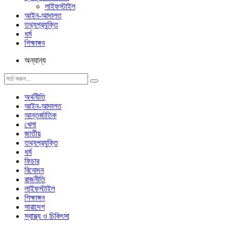
লাইফস্টাইল
আইন-আদালত
তথ্যপ্রযুক্তি
ধর্ম
শিক্ষাঙ্গন
অন্যান্য
অর্থনীতি
আইন-আদালত
আন্তর্জাতিক
খেলা
জাতীয়
তথ্যপ্রযুক্তি
ধর্ম
ফিচার
বিনোদন
রাজনীতি
লাইফস্টাইল
শিক্ষাঙ্গন
সারাদেশ
স্বাস্থ্য ও চিকিৎসা