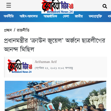
অর্থনীতি
আইন-আদালত
আন্তর্জাতিক
খেলা
জাতীয়
তথ্যপ্রযুক্তি
ধর্
প্রচ্ছদ
/
রাজনীতি
প্রধানমন্ত্রীর ‘ক্রাউন জুয়েল’ অর্জনে ছাত্রলীগের
আনন্দ মিছিল
Arifuzman Arif
সেপ্টেম্বর ২২, ২০২১ ৩:০২ অপরাহ্ণ