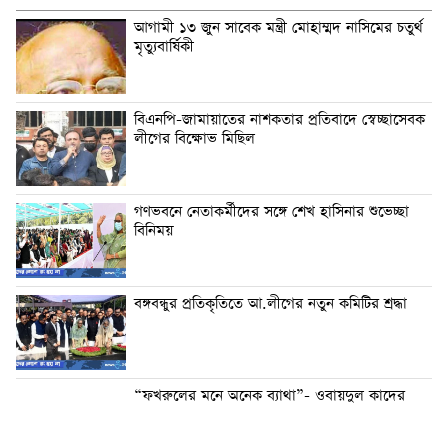
আগামী ১৩ জুন সাবেক মন্ত্রী মোহাম্মদ নাসিমের চতুর্থ
মৃত্যুবার্ষিকী
বিএনপি-জামায়াতের নাশকতার প্রতিবাদে স্বেচ্ছাসেবক
লীগের বিক্ষোভ মিছিল
গণভবনে নেতাকর্মীদের সঙ্গে শেখ হাসিনার শুভেচ্ছা
বিনিময়
বঙ্গবন্ধুর প্রতিকৃতিতে আ.লীগের নতুন কমিটির শ্রদ্ধা
“ফখরুলের মনে অনেক ব্যাথা”- ওবায়দুল কাদের