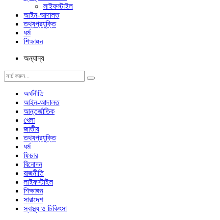
লাইফস্টাইল
আইন-আদালত
তথ্যপ্রযুক্তি
ধর্ম
শিক্ষাঙ্গন
অন্যান্য
অর্থনীতি
আইন-আদালত
আন্তর্জাতিক
খেলা
জাতীয়
তথ্যপ্রযুক্তি
ধর্ম
ফিচার
বিনোদন
রাজনীতি
লাইফস্টাইল
শিক্ষাঙ্গন
সারাদেশ
স্বাস্থ্য ও চিকিৎসা