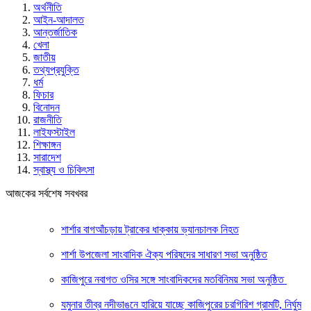
অর্থনীতি
আইন-আদালত
আন্তর্জাতিক
খেলা
জাতীয়
তথ্যপ্রযুক্তি
ধর্ম
ফিচার
বিনোদন
রাজনীতি
লাইফস্টাইল
শিক্ষাঙ্গন
সারাদেশ
স্বাস্থ্য ও চিকিৎসা
আজকের সর্বশেষ সবখবর
শার্শার বাগআঁচড়ায় ট্রাকের ধাক্কায় ভ্যানচালক নিহত
শার্শা উপজেলা সাংবাদিক ঐক্য পরিষদের সাধারণ সভা অনুষ্ঠিত
কাজিপুরে নবাগত ওসির সঙ্গে সাংবাদিকদের মতবিনিময় সভা অনুষ্ঠিত
যমুনার তীব্র নদীভাঙনে হারিয়ে যাচ্ছে কাজিপুরের চরগিরিশ গ্রামটি, নির্ঘুম