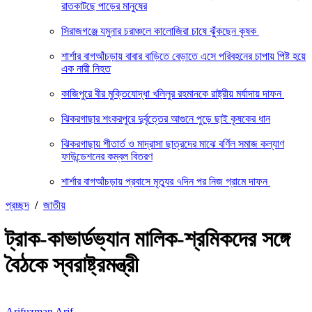
রাতকাটছে পাড়ের মানুষের
সিরাজগঞ্জে যমুনার চরাঞ্চলে কালোজিরা চাষে ঝুঁকছেন কৃষক
শার্শার বাগআঁচড়ায় বাবার বাড়িতে বেড়াতে এসে পরিবহনের চাপায় পিষ্ট হয়ে
এক নারী নিহত
কাজিপুরে বীর মুক্তিযোদ্ধা খলিলুর রহমানকে রাষ্ট্রীয় মর্যাদায় দাফন
ঝিকরগাছার শংকরপুরে দুর্বৃত্তের আগুনে পুড়ে ছাই কৃষকের ধান
ঝিকরগাছায় শীতার্ত ও মাদ্রাসা ছাত্রদের মাঝে বর্ণিল সমাজ কল্যাণ
ফাউন্ডেশনের কম্বল বিতরণ
শার্শার বাগআঁচড়ায় প্রবাসে মৃত্যুর ৭দিন পর নিজ গ্রামে দাফন
প্রচ্ছদ
/
জাতীয়
ট্রাক-কাভার্ডভ্যান মালিক-শ্রমিকদের সঙ্গে
বৈঠকে স্বরাষ্ট্রমন্ত্রী
Arifuzman Arif