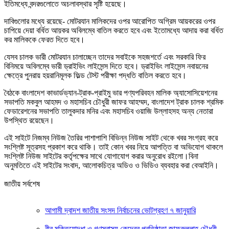
ইতিমধ্যে বন্দরগুলোতে অচলাবস্থার সৃষ্টি হয়েছে।
দাবিগুলোর মধ্যে রয়েছে- মোটরযান মালিকদের ওপর আরোপিত অগ্রিম আয়করের ওপর
চাপিয়ে দেয়া বর্ধিত আয়কর অবিলম্বে বাতিল করতে হবে এবং ইতোমধ্যে আদায় করা বর্ধিত
কর মালিককে ফেরত দিতে হবে।
যেসব চালক ভারী মোটরযান চালাচ্ছেন তাদের সবাইকে সহজশর্তে এবং সরকারি ফির
বিনিময়ে অবিলম্বে ভারী ড্রাইভিং লাইসেন্স দিতে হবে। ড্রাইভিং লাইসেন্স নবায়নের
ক্ষেত্রে পুনরায় হয়রানিমূলক ফিল্ড টেস্ট পরীক্ষা পদ্ধতি বাতিল করতে হবে।
বৈঠকে বাংলাদেশ কাভার্ডভ্যান-ট্রাক-প্রাইমু ভার পণ্যপরিবহন মালিক অ্যাসোসিয়েশনের
সভাপতি মকবুল আহমদ ও মহাসচিব চৌধুরী জাফর আহম্মদ, বাংলাদেশ ট্রাক চালক শ্রমিক
ফেডারেশনের সভাপতি তালুকদার মনির এবং মহাসচিব ওয়াজি উল্লাহসহ অন্য নেতারা
উপস্থিত রয়েছেন।
এই সাইটে নিজম্ব নিউজ তৈরির পাশাপাশি বিভিন্ন নিউজ সাইট থেকে খবর সংগ্রহ করে
সংশ্লিষ্ট সূত্রসহ প্রকাশ করে থাকি। তাই কোন খবর নিয়ে আপত্তি বা অভিযোগ থাকলে
সংশ্লিষ্ট নিউজ সাইটের কর্তৃপক্ষের সাথে যোগাযোগ করার অনুরোধ রইলো।বিনা
অনুমতিতে এই সাইটের সংবাদ, আলোকচিত্র অডিও ও ভিডিও ব্যবহার করা বেআইনি।
জাতীয় সর্বশেষ
আগামী দ্বাদশ জাতীয় সংসদ নির্বাচনের ভোটগ্রহণ ৭ জানুয়ারি
বীর মুক্তিযোদ্ধা ও গণস্বাস্থ্য কেন্দ্রের প্রতিষ্ঠাতা জাফরুল্লাহ চৌধুরী