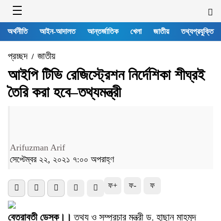
অর্থনীতি
আইন-আদালত
আন্তর্জাতিক
খেলা
জাতীয়
তথ্যপ্রযুক্তি
প্রচ্ছদ
জাতীয়
/
আইপি টিভি রেজিস্ট্রেশন নির্দেশিকা শীঘ্রই
তৈরি করা হবে–তথ্যমন্ত্রী
Arifuzman Arif
সেপ্টেম্বর ২২, ২০২১ ৭:০০ অপরাহ্ণ
ফ+
ফ-
ফ
বেত্রাবতী ডেস্ক।।
তথ্য ও সম্প্রচার মন্ত্রী ড. হাছান মাহমুদ