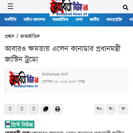
অর্থনীতি
আইন-আদালত
আন্তর্জাতিক
খেলা
জাতীয়
তথ্যপ্রযুক্তি
ধর্
প্রচ্ছদ
/
আন্তর্জাতিক
আবারও ক্ষমতায় এলেন কানাডার প্রধানমন্ত্রী
জাস্টিন ট্রুডো
Arifuzman Arif
সেপ্টেম্বর ২১, ২০২১ ৬:৫৭ পূর্বাহ্ণ
ফ+
ফ-
ফ