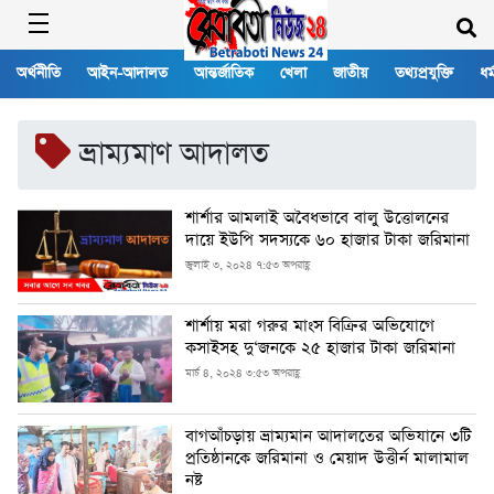
অর্থনীতি
আইন-আদালত
আন্তর্জাতিক
খেলা
জাতীয়
তথ্যপ্রযুক্তি
ধর্
ভ্রাম্যমাণ আদালত
শার্শার আমলাই অবৈধভাবে বালু উত্তোলনের
দায়ে ইউপি সদস্যকে ৬০ হাজার টাকা জরিমানা
জুলাই ৩, ২০২৪ ৭:৫৩ অপরাহ্ণ
শার্শায় মরা গরুর মাংস বিক্রির অভিযোগে
কসাইসহ দু‘জনকে ২৫ হাজার টাকা জরিমানা
মার্চ ৪, ২০২৪ ৩:৫৩ অপরাহ্ণ
বাগআঁচড়ায় ভ্রাম্যমান আদালতের অভিযানে ৩টি
প্রতিষ্ঠানকে জরিমানা ও মেয়াদ উত্তীর্ন মালামাল
নষ্ট