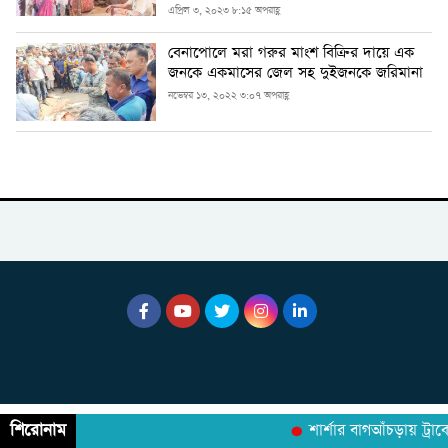
এপ্রিল ৩, ২০২৩ ৮:১৫ অপরাহ্ণ
বেনাপোলে মরা গরুর মাংশ বিক্রির দায়ে এক
জনকে একমাসের জেল সহ দুইজনকে জরিমানা
নভেম্বর ১৩, ২০২২ ৩:০৭ অপরাহ্ণ
শিরোনাম
শার্শার বাগআঁচড়ায় ট্রাক