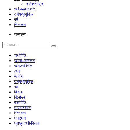
লাইফস্টাইল
আইন-আদালত
তথ্যপ্রযুক্তি
ধর্ম
শিক্ষাঙ্গন
অন্যান্য
অর্থনীতি
আইন-আদালত
আন্তর্জাতিক
খেলা
জাতীয়
তথ্যপ্রযুক্তি
ধর্ম
ফিচার
বিনোদন
রাজনীতি
লাইফস্টাইল
শিক্ষাঙ্গন
সারাদেশ
স্বাস্থ্য ও চিকিৎসা