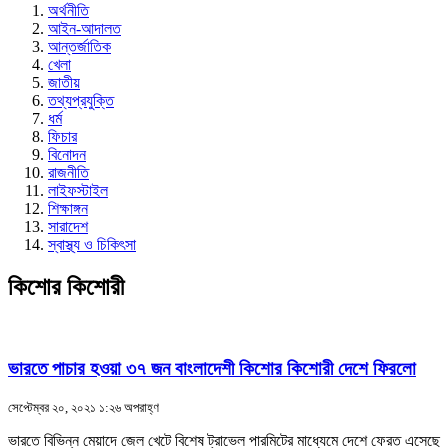
অর্থনীতি
আইন-আদালত
আন্তর্জাতিক
খেলা
জাতীয়
তথ্যপ্রযুক্তি
ধর্ম
ফিচার
বিনোদন
রাজনীতি
লাইফস্টাইল
শিক্ষাঙ্গন
সারাদেশ
স্বাস্থ্য ও চিকিৎসা
কিশোর কিশোরী
ভারতে পাচার হওয়া ৩৭ জন বাংলাদেশী কিশোর কিশোরী দেশে ফিরলো
সেপ্টেম্বর ২০, ২০২১ ১:২৬ অপরাহ্ণ
ভারতে বিভিন্ন মেয়াদে জেল খেটে বিশেষ ট্রাভেল পারমিটের মাধ্যেমে দেশে ফেরত এসেছে