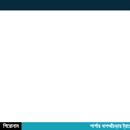
শিরোনাম
শার্শার বাগআঁচড়ায় ট্র