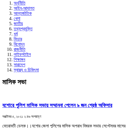
অর্থনীতি
আইন-আদালত
আন্তর্জাতিক
খেলা
জাতীয়
তথ্যপ্রযুক্তি
ধর্ম
ফিচার
বিনোদন
রাজনীতি
লাইফস্টাইল
শিক্ষাঙ্গন
সারাদেশ
স্বাস্থ্য ও চিকিৎসা
মাসিক সভা
যশোরে পুলিশ মাসিক সভায় সম্মাননা পেলেন ৯ জন শ্রেষ্ঠ অফিসার
অক্টোবর ৫, ২০২১ ২:৪৬ অপরাহ্ণ
বেত্রাবতী ডেস্ক।।যশোর জেলা পুলিশের মাসিক অপরাধ বিষয়ক সভায় সেপ্টেম্বর মাসের