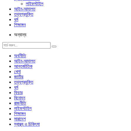
লাইফস্টাইল
আইন-আদালত
তথ্যপ্রযুক্তি
ধর্ম
শিক্ষাঙ্গন
অন্যান্য
অর্থনীতি
আইন-আদালত
আন্তর্জাতিক
খেলা
জাতীয়
তথ্যপ্রযুক্তি
ধর্ম
ফিচার
বিনোদন
রাজনীতি
লাইফস্টাইল
শিক্ষাঙ্গন
সারাদেশ
স্বাস্থ্য ও চিকিৎসা