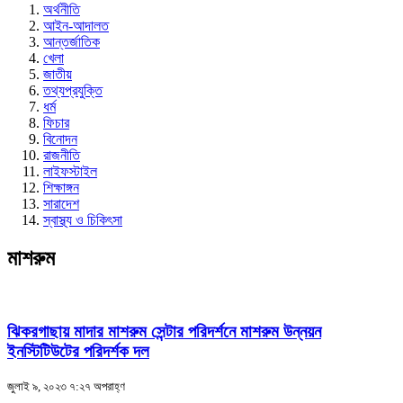
অর্থনীতি
আইন-আদালত
আন্তর্জাতিক
খেলা
জাতীয়
তথ্যপ্রযুক্তি
ধর্ম
ফিচার
বিনোদন
রাজনীতি
লাইফস্টাইল
শিক্ষাঙ্গন
সারাদেশ
স্বাস্থ্য ও চিকিৎসা
মাশরুম
ঝিকরগাছায় মাদার মাশরুম সেন্টার পরিদর্শনে মাশরুম উন্নয়ন
ইনস্টিটিউটের পরিদর্শক দল
জুলাই ৯, ২০২৩ ৭:২৭ অপরাহ্ণ