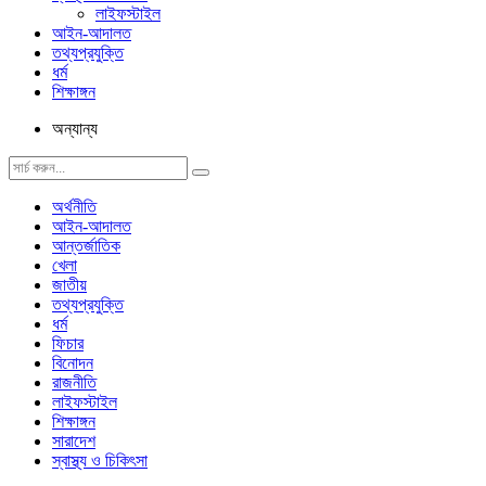
লাইফস্টাইল
আইন-আদালত
তথ্যপ্রযুক্তি
ধর্ম
শিক্ষাঙ্গন
অন্যান্য
অর্থনীতি
আইন-আদালত
আন্তর্জাতিক
খেলা
জাতীয়
তথ্যপ্রযুক্তি
ধর্ম
ফিচার
বিনোদন
রাজনীতি
লাইফস্টাইল
শিক্ষাঙ্গন
সারাদেশ
স্বাস্থ্য ও চিকিৎসা