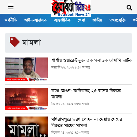
অর্থনীতি
আইন-আদালত
আন্তর্জাতিক
খেলা
জাতীয়
তথ্যপ্রযুক্তি
ধর্
মামলা
শার্শায় ওয়ারেন্টভুক্ত এক পলাতক আসামি আটক
জানুয়ারি ২৭, ২০২২ ৮:৫২ অপরাহ্ণ
লঞ্চে আগুন: মালিকসহ ২৫ জনের বিরুদ্ধে
মামলা
ডিসেম্বর ২৬, ২০২১ ৬:৫৬ অপরাহ্ণ
মণিরামপুরে ভরণ পোষন না দেয়ায় মেয়ের
বিরুদ্ধে মায়ের মামলা
ডিসেম্বর ২৪, ২০২১ ৭:১৩ অপরাহ্ণ