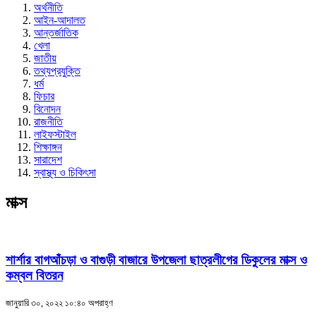
অর্থনীতি
আইন-আদালত
আন্তর্জাতিক
খেলা
জাতীয়
তথ্যপ্রযুক্তি
ধর্ম
ফিচার
বিনোদন
রাজনীতি
লাইফস্টাইল
শিক্ষাঙ্গন
সারাদেশ
স্বাস্থ্য ও চিকিৎসা
মাক্স
শার্শার বাগআঁচড়া ও বাগুড়ী বাজারে উপজেলা ছাত্রলীগের ডিকুলের মাক্স ও
কম্বল বিতরন
জানুয়ারি ৩০, ২০২২ ১০:৪০ অপরাহ্ণ