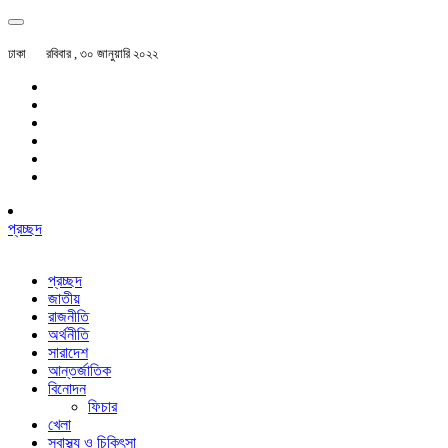
ঢাকা
রবিবার , ৩০ জানুয়ারি ২০২২
প্রচ্ছদ
প্রচ্ছদ
জাতীয়
রাজনীতি
অর্থনীতি
সারাদেশ
আন্তর্জাতিক
বিনোদন
ফিচার
খেলা
স্বাস্থ্য ও চিকিৎসা