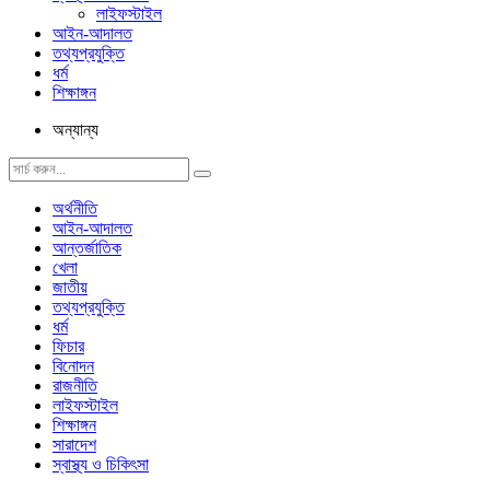
লাইফস্টাইল
আইন-আদালত
তথ্যপ্রযুক্তি
ধর্ম
শিক্ষাঙ্গন
অন্যান্য
অর্থনীতি
আইন-আদালত
আন্তর্জাতিক
খেলা
জাতীয়
তথ্যপ্রযুক্তি
ধর্ম
ফিচার
বিনোদন
রাজনীতি
লাইফস্টাইল
শিক্ষাঙ্গন
সারাদেশ
স্বাস্থ্য ও চিকিৎসা