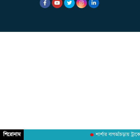
শিরোনাম
শার্শার বাগআঁচড়ায় ট্রাক