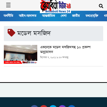
অর্থনীতি
আইন-আদালত
আন্তর্জাতিক
খেলা
জাতীয়
তথ্যপ্রযুক্তি
ধর্
মডেল মসজিদ
একনেকে মডেল মসজিদসহ ১০ প্রকল্প
অনুমোদন
ডিসেম্বর ৭, ২০২১ ৯:২৩ অপরাহ্ণ