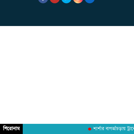
শিরোনাম
শার্শার বাগআঁচড়ায় ট্রা