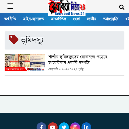
অর্থনীতি
আইন-আদালত
আন্তর্জাতিক
খেলা
জাতীয়
তথ্যপ্রযুক্তি
ধর্
ভূমিদস্যু
শার্শায় ভূমিদস্যুদের রোষানলে পড়েছে
আমেরিকান প্রবাসী দম্পতি
ফেব্রুয়ারি ৯, ২০২২ ১২:২৫ পূর্বাহ্ণ