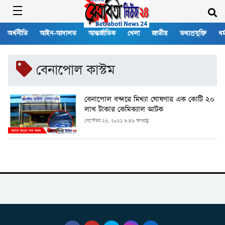
অর্থনীতি
আইন-আদালত
আন্তর্জাতিক
খেলা
জাতীয়
তথ্যপ্রযুক্তি
ধর্
বেনাপোল কাস্টম
বেনাপোল বন্দরে মিথ্যা ঘোষণার এক কোটি ২০
লাখ টাকার কেমিক্যাল আটক
সেপ্টেম্বর ২৬, ২০২১ ৬:৪৬ অপরাহ্ণ