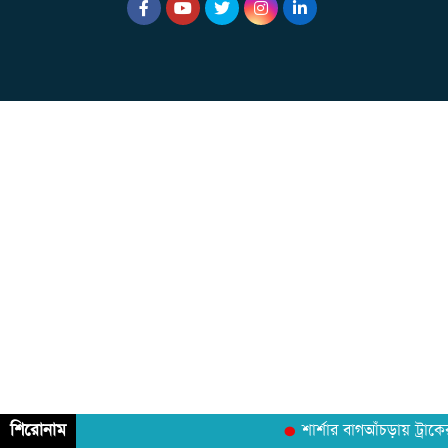
শিরোনাম
শার্শার বাগআঁচড়ায় ট্রাকে