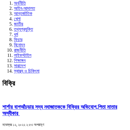
অর্থনীতি
আইন-আদালত
আন্তর্জাতিক
খেলা
জাতীয়
তথ্যপ্রযুক্তি
ধর্ম
ফিচার
বিনোদন
রাজনীতি
লাইফস্টাইল
শিক্ষাঙ্গন
সারাদেশ
স্বাস্থ্য ও চিকিৎসা
বিক্রি
শার্শার বাগআঁচড়ায় সদ্য নবাজাতককে বিক্রির অভিযোগ,পিতা মাতার
অস্বীকার
নভেম্বর ১২, ২০২২ ২:৫৩ অপরাহ্ণ