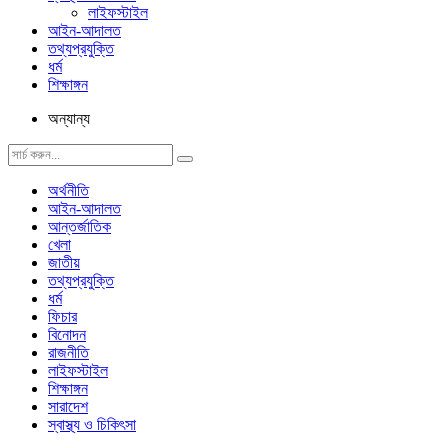
লাইফস্টাইল
আইন-আদালত
তথ্যপ্রযুক্তি
ধর্ম
শিক্ষাঙ্গন
অন্যান্য
অর্থনীতি
আইন-আদালত
আন্তর্জাতিক
খেলা
জাতীয়
তথ্যপ্রযুক্তি
ধর্ম
ফিচার
বিনোদন
রাজনীতি
লাইফস্টাইল
শিক্ষাঙ্গন
সারাদেশ
স্বাস্থ্য ও চিকিৎসা