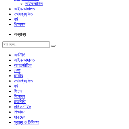
লাইফস্টাইল
আইন-আদালত
তথ্যপ্রযুক্তি
ধর্ম
শিক্ষাঙ্গন
অন্যান্য
অর্থনীতি
আইন-আদালত
আন্তর্জাতিক
খেলা
জাতীয়
তথ্যপ্রযুক্তি
ধর্ম
ফিচার
বিনোদন
রাজনীতি
লাইফস্টাইল
শিক্ষাঙ্গন
সারাদেশ
স্বাস্থ্য ও চিকিৎসা