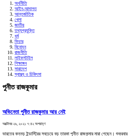
অর্থনীতি
আইন-আদালত
আন্তর্জাতিক
খেলা
জাতীয়
তথ্যপ্রযুক্তি
ধর্ম
ফিচার
বিনোদন
রাজনীতি
লাইফস্টাইল
শিক্ষাঙ্গন
সারাদেশ
স্বাস্থ্য ও চিকিৎসা
পুনীত রাজকুমার
অভিনেতা পুনীত রাজকুমার আর নেই
অক্টোবর ২৯, ২০২১ ৭:৪২ অপরাহ্ণ
ভারতের কন্নড় ইন্ডাস্ট্রির সবচেয়ে বড় তারকা পুনীত রাজকুমার মারা গেছেন। শুক্রবার