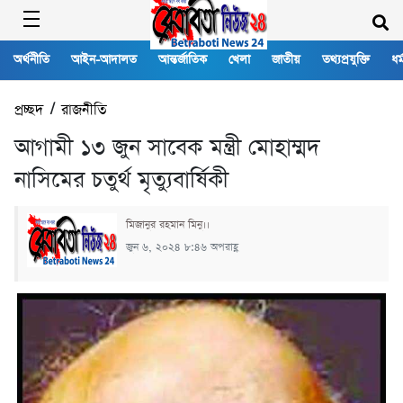
অর্থনীতি
আইন-আদালত
আন্তর্জাতিক
খেলা
জাতীয়
তথ্যপ্রযুক্তি
ধর্
প্রচ্ছদ
/
রাজনীতি
আগামী ১৩ জুন সাবেক মন্ত্রী মোহাম্মদ
নাসিমের চতুর্থ মৃত্যুবার্ষিকী
মিজানুর রহমান মিনু।।
জুন ৬, ২০২৪ ৮:৪৬ অপরাহ্ণ