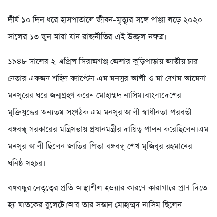
দীর্ঘ ১০ দিন ধরে হাসপাতালে জীবন-মৃত্যুর সঙ্গে পাঞ্জা লড়ে ২০২০
সালের ১৩ জুন মারা যান রাজনীতির এই উজ্জ্বল নক্ষত্র।
১৯৪৮ সালের ২ এপ্রিল সিরাজগঞ্জ জেলার কুড়িপাড়ায় জাতীয় চার
নেতার একজন শহিদ ক্যাপ্টেন এম মনসুর আলী ও মা বেগম আমেনা
মনসুরের ঘরে জন্মগ্রহণ করেন মোহাম্মদ নাসিম।বাংলাদেশের
মুক্তিযুদ্ধের অন্যতম সংগঠক এম মনসুর আলী স্বাধীনতা-পরবর্তী
বঙ্গবন্ধু সরকারের মন্ত্রিসভায় প্রধানমন্ত্রীর দায়িত্ব পালন করেছিলেন।এম
মনসুর আলী ছিলেন জাতির পিতা বঙ্গবন্ধু শেখ মুজিবুর রহমানের
ঘনিষ্ঠ সহচর।
বঙ্গবন্ধুর নেতৃত্বের প্রতি আস্থাশীল হওয়ার কারণে কারাগারে প্রাণ দিতে
হয় ঘাতকের বুলেটে।আর তার সন্তান মোহাম্মদ নাসিম ছিলেন