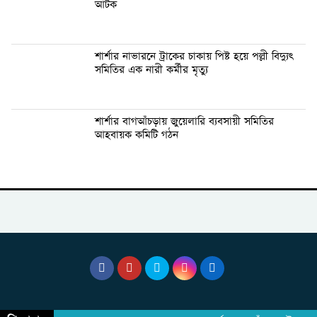
আটক
শার্শার নাভারনে ট্রাকের চাকায় পিষ্ট হয়ে পল্লী বিদ্যুৎ
সমিতির এক নারী কর্মীর মৃত্যু
শার্শার বাগআঁচড়ায় জুয়েলারি ব্যবসায়ী সমিতির
আহবায়ক কমিটি গঠন