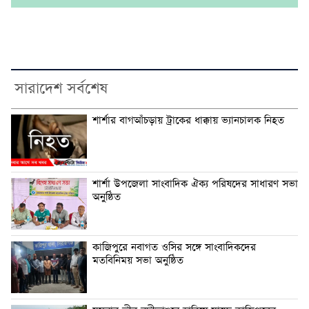
সারাদেশ সর্বশেষ
শার্শার বাগআঁচড়ায় ট্রাকের ধাক্কায় ভ্যানচালক নিহত
শার্শা উপজেলা সাংবাদিক ঐক্য পরিষদের সাধারণ সভা
অনুষ্ঠিত
কাজিপুরে নবাগত ওসির সঙ্গে সাংবাদিকদের
মতবিনিময় সভা অনুষ্ঠিত