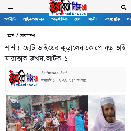
অর্থনীতি
আইন-আদালত
আন্তর্জাতিক
খেলা
জাতীয়
তথ্যপ্রযুক্তি
ধর্
প্রচ্ছদ
/
সারাদেশ
শার্শায় ছোট ভাইয়ের কুড়ালের কোপে বড় ভাই
মারাত্মক জখম,আটক-১
Arifuzman Arif
জানুয়ারি ১০, ২০২২ ৭:৪৭ অপরাহ্ণ