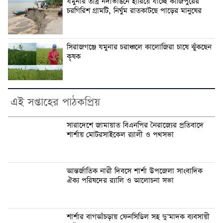
যমুনার তীব্র নদীভাঙনে হারিয়ে যাচ্ছে কাজিপুরের
চরগিরিশ গ্রামটি, নির্ঘুম রাতকাটছে পাড়ের মানুষের
সিরাজগঞ্জে যমুনার চরাঞ্চলে কালোজিরা চাষে ঝুঁকছেন
কৃষক
এই সপ্তাহের পাঠকপ্রিয়
সারাদেশে জামায়াত বিএনপির নৈরাজ্যের প্রতিবাদে
শার্শায় মোটরসাইকেল র‍্যালী ও পথসভা
আন্তর্জাতিক নারী দিবসে শার্শা উপজেলা সাংবাদিক
ঐক্য পরিষদের র‍্যালি ও আলোচনা সভা
শার্শার বাগআঁচড়ায় ফেনসিডিল সহ দু’মাদক ব্যবসায়ী