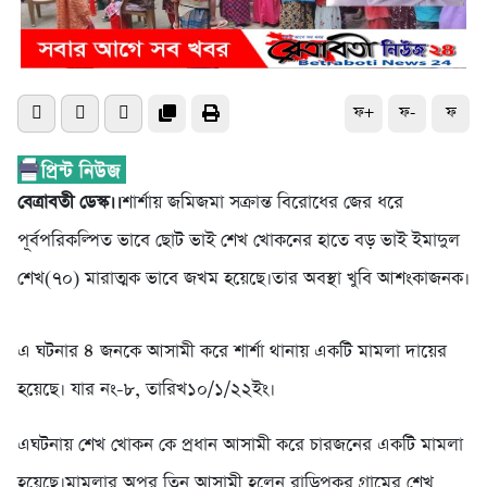
ফ+
ফ-
ফ
বেত্রাবতী ডেস্ক।।
শার্শায় জমিজমা সক্রান্ত বিরোধের জের ধরে
পূর্বপরিকল্পিত ভাবে ছোট ভাই শেখ খোকনের হাতে বড় ভাই ইমাদুল
শেখ(৭০) মারাত্মক ভাবে জখম হয়েছে।তার অবস্থা খুবি আশংকাজনক।
এ ঘটনার ৪ জনকে আসামী করে শার্শা থানায় একটি মামলা দায়ের
হয়েছে। যার নং-৮, তারিখ১০/১/২২ইং।
এঘটনায় শেখ খোকন কে প্রধান আসামী করে চারজনের একটি মামলা
হয়েছে।মামলার অপর তিন আসামী হলেন,রাড়িপুকুর গ্রামের শেখ