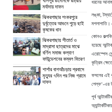
খলিলুর রহমানকে রাষ্ট্রীয়
ধরনের আনা
মর্যাদায় দাফন
লঙ্কা, টম্য
ঝিকরগাছার শংকরপুরে
দুর্বৃত্তের আগুনে পুড়ে ছাই
মশলাপাতি। য
কৃষকের ধান
কোনও কল্পব
ঝিকরগাছায় শীতার্ত ও
হয়েছে আন্টার
মাদ্রাসা ছাত্রদের মাঝে
বর্ণিল সমাজ কল্যাণ
এরোস্পেস সে
ফাউন্ডেশনের কম্বল বিতরণ
কৃত্রিম ক্
শার্শার বাগআঁচড়ায় প্রবাসে
ফসলের এই কৃত
মৃত্যুর ৭দিন পর নিজ গ্রামে
দাফন
শেল্ফ’-এর উ
পূর্ব আন্টার
অ্যান্টার্কট