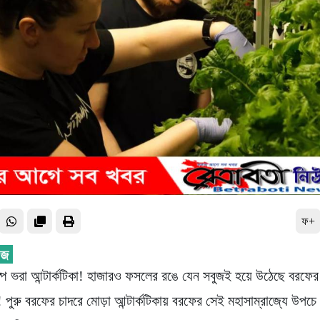
ফ+
ষ্পে ভরা আন্টার্কটিকা! হাজারও ফসলের রঙে যেন সবুজই হয়ে উঠেছে বরফের
! পুরু বরফের চাদরে মোড়া আন্টার্কটিকায় বরফের সেই মহাসাম্রাজ্যে উপচে