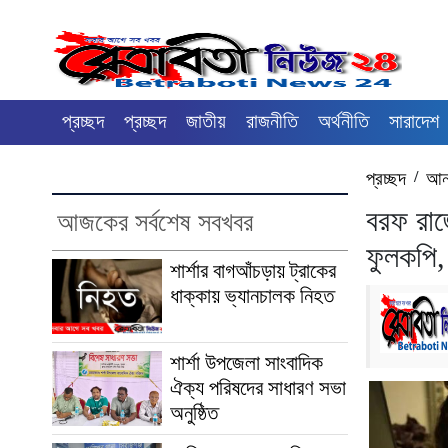
প্রচ্ছদ
প্রচ্ছদ
জাতীয়
রাজনীতি
অর্থনীতি
সারাদেশ
প্রচ্ছদ
/
আন্
বরফ রাজ্
আজকের সর্বশেষ সবখবর
ফুলকপি, 
শার্শার বাগআঁচড়ায় ট্রাকের
ধাক্কায় ভ্যানচালক নিহত
শার্শা উপজেলা সাংবাদিক
ঐক্য পরিষদের সাধারণ সভা
অনুষ্ঠিত