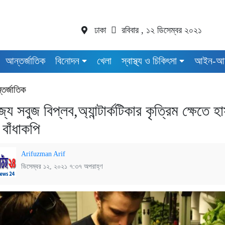
ঢাকা
রবিবার , ১২ ডিসেম্বর ২০২১
আন্তর্জাতিক
বিনোদন
খেলা
স্বাস্থ্য ও চিকিৎসা
আইন-আ
তর্জাতিক
যে সবুজ বিপ্লব,অ্যান্টার্কটিকার কৃত্রিম ক্ষেতে হ
বাঁধাকপি
Arifuzman Arif
ডিসেম্বর ১২, ২০২১ ৭:৩৭ অপরাহ্ণ