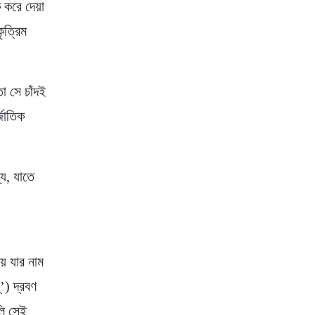
 করে দেয়া
ৃত্রিম
া সে চাঁদই
্জাতিক
য, যাতে
য় যার নাম
’) দ্রবণ
লি সেই