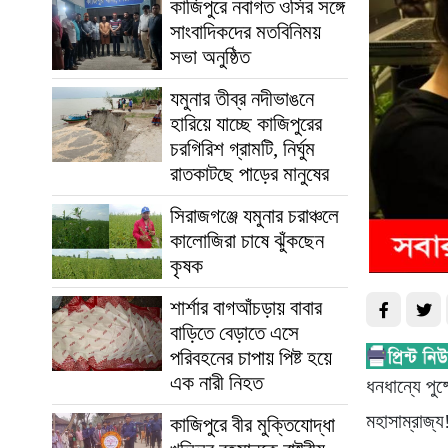
কাজিপুরে নবাগত ওসির সঙ্গে
সাংবাদিকদের মতবিনিময়
সভা অনুষ্ঠিত
যমুনার তীব্র নদীভাঙনে
হারিয়ে যাচ্ছে কাজিপুরের
চরগিরিশ গ্রামটি, নির্ঘুম
রাতকাটছে পাড়ের মানুষের
সিরাজগঞ্জে যমুনার চরাঞ্চলে
কালোজিরা চাষে ঝুঁকছেন
কৃষক
শার্শার বাগআঁচড়ায় বাবার
বাড়িতে বেড়াতে এসে
পরিবহনের চাপায় পিষ্ট হয়ে
এক নারী নিহত
ধনধান্যে পু
মহাসাম্রাজ্য
কাজিপুরে বীর মুক্তিযোদ্ধা