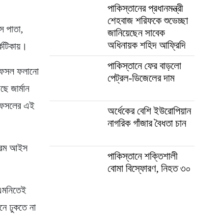
পাকিস্তানের প্রধানমন্ত্রী
শেহবাজ শরিফকে শুভেচ্ছা
স পাতা,
জানিয়েছেন সাবেক
অধিনায়ক শহিদ আফ্রিদি
র্কটিকায়।
পাকিস্তানে ফের বাড়লো
ব ফসল ফলানো
পেট্রল-ডিজেলের দাম
ছে জার্মান
ো ফসলের এই
অর্ধেকের বেশি ইউরোপিয়ান
নাগরিক গাঁজার বৈধতা চান
সট্রম আইস
পাকিস্তানে শক্তিশালী
বোমা বিস্ফোরণ, নিহত ৩০
। এমনিতেই
ানে ঢুকতে না