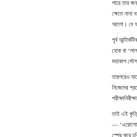
পারে তার জন
ক্ষেতে নানা
আলো। যে ফ
পূর্ব আন্টার
হোক বা ‘লাল
মহাকাশ স্টে
তারপরেও যাত
নিজেদের প্
পরীক্ষানিরীক
তাই এই কৃত্
— ‘এরোপোনিক্
স্প্রে করে 