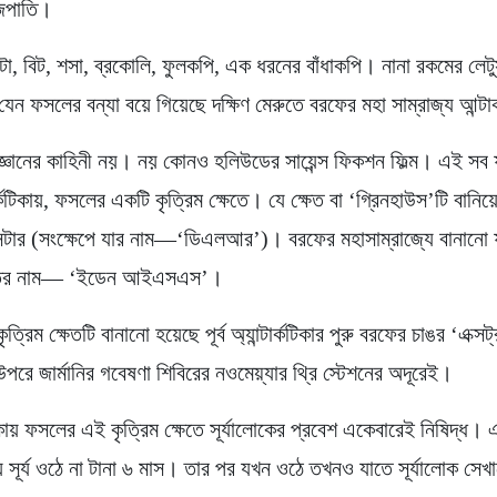
জপাতি।
াটো, বিট, শসা, ব্রকোলি, ফুলকপি, এক ধরনের বাঁধাকপি। নানা রকমের লেটু
েন ফসলের বন্যা বয়ে গিয়েছে দক্ষিণ মেরুতে বরফের মহা সাম্রাজ্য আন্টা
িজ্ঞানের কাহিনী নয়। নয় কোনও হলিউডের সায়েন্স ফিকশন ফিল্ম। এই স
্কটিকায়, ফসলের একটি কৃত্রিম ক্ষেতে। যে ক্ষেত বা ‘গ্রিনহাউস’টি বানিয়ে
ন্টার (সংক্ষেপে যার নাম—‘ডিএলআর’)। বরফের মহাসাম্রাজ্যে বানান
ষেতের নাম— ‘ইডেন আইএসএস’।
্রিম ক্ষেতটি বানানো হয়েছে পূর্ব অ্যান্টার্কটিকার পুরু বরফের চাঙর ‘এক্
পরে জার্মানির গবেষণা শিবিরের নওমেয়্যার থ্রি স্টেশনের অদূরেই।
্কটিকায় ফসলের এই কৃত্রিম ক্ষেতে সূর্যালোকের প্রবেশ একেবারেই নিষিদ্ধ
িকায় সূর্য ওঠে না টানা ৬ মাস। তার পর যখন ওঠে তখনও যাতে সূর্যালোক সেখ